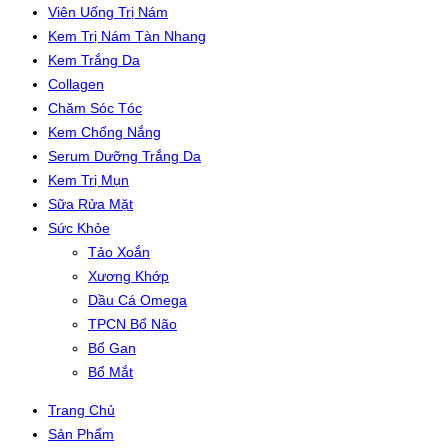
Viên Uống Trị Nám
Kem Trị Nám Tàn Nhang
Kem Trắng Da
Collagen
Chăm Sóc Tóc
Kem Chống Nắng
Serum Dưỡng Trắng Da
Kem Trị Mụn
Sữa Rửa Mặt
Sức Khỏe
Tảo Xoắn
Xương Khớp
Dầu Cá Omega
TPCN Bổ Não
Bổ Gan
Bổ Mắt
Trang Chủ
Sản Phẩm