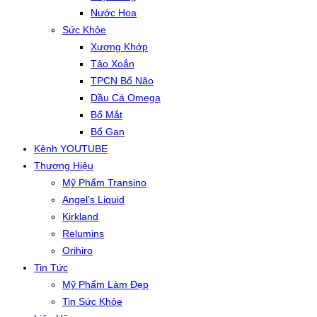
Nước Hoa
Sức Khỏe
Xương Khớp
Tảo Xoắn
TPCN Bổ Não
Dầu Cá Omega
Bổ Mắt
Bổ Gan
Kênh YOUTUBE
Thương Hiệu
Mỹ Phẩm Transino
Angel’s Liquid
Kirkland
Relumins
Orihiro
Tin Tức
Mỹ Phẩm Làm Đẹp
Tin Sức Khỏe