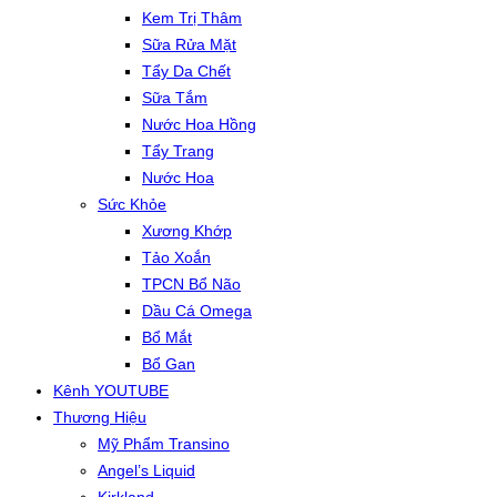
Kem Trị Thâm
Sữa Rửa Mặt
Tẩy Da Chết
Sữa Tắm
Nước Hoa Hồng
Tẩy Trang
Nước Hoa
Sức Khỏe
Xương Khớp
Tảo Xoắn
TPCN Bổ Não
Dầu Cá Omega
Bổ Mắt
Bổ Gan
Kênh YOUTUBE
Thương Hiệu
Mỹ Phẩm Transino
Angel’s Liquid