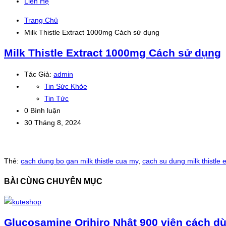
Liên Hệ
Trang Chủ
Milk Thistle Extract 1000mg Cách sử dụng
Milk Thistle Extract 1000mg Cách sử dụng
Tác Giả:
admin
Tin Sức Khỏe
Tin Tức
0 Bình luận
30 Tháng 8, 2024
Thẻ:
cach dung bo gan milk thistle cua my
,
cach su dung milk thistle e
BÀI CÙNG CHUYÊN MỤC
Glucosamine Orihiro Nhật 900 viên cách d