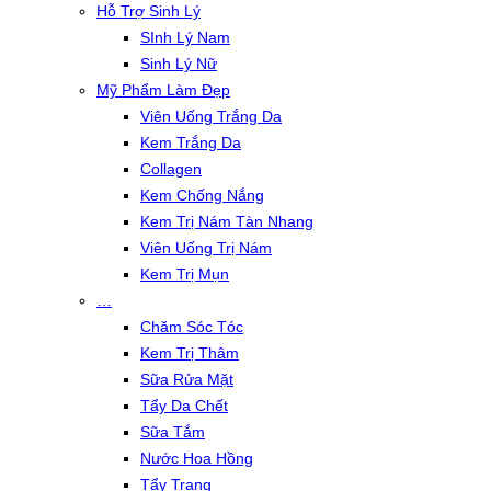
Hỗ Trợ Sinh Lý
SInh Lý Nam
Sinh Lý Nữ
Mỹ Phẩm Làm Đẹp
Viên Uống Trắng Da
Kem Trắng Da
Collagen
Kem Chống Nắng
Kem Trị Nám Tàn Nhang
Viên Uống Trị Nám
Kem Trị Mụn
…
Chăm Sóc Tóc
Kem Trị Thâm
Sữa Rửa Mặt
Tẩy Da Chết
Sữa Tắm
Nước Hoa Hồng
Tẩy Trang