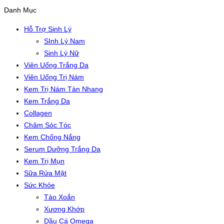
Danh Mục
Hỗ Trợ Sinh Lý
SInh Lý Nam
Sinh Lý Nữ
Viên Uống Trắng Da
Viên Uống Trị Nám
Kem Trị Nám Tàn Nhang
Kem Trắng Da
Collagen
Chăm Sóc Tóc
Kem Chống Nắng
Serum Dưỡng Trắng Da
Kem Trị Mụn
Sữa Rửa Mặt
Sức Khỏe
Tảo Xoắn
Xương Khớp
Dầu Cá Omega