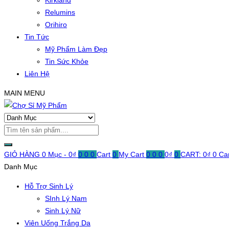
Kirkland
Relumins
Orihiro
Tin Tức
Mỹ Phẩm Làm Đẹp
Tin Sức Khỏe
Liên Hệ
MAIN MENU
GIỎ HÀNG
0 Mục -
0
₫
0
0
0
Cart
0
My Cart
0
0
0
0
₫
0
CART:
0
₫
0
Ca
Danh Mục
Hỗ Trợ Sinh Lý
SInh Lý Nam
Sinh Lý Nữ
Viên Uống Trắng Da