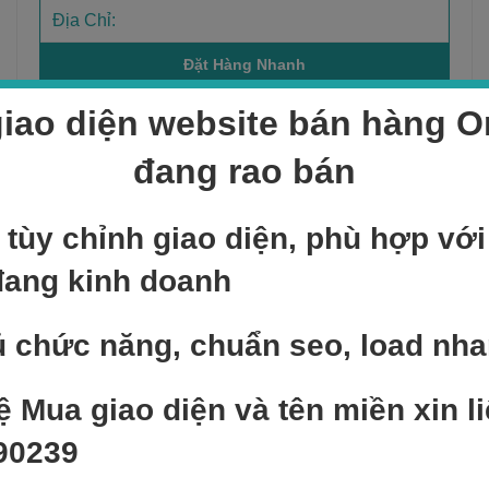
iao diện website bán hàng On
đang rao bán
Sản phẩm bán chạy
 tùy chỉnh giao diện, phù hợp vớ
NEW
Add to cart
đang kinh doanh
Sản phẩm mẫu 6
400,000
₫
 chức năng, chuẩn seo, load nh
NEW
Add to cart
ệ Mua giao diện và tên miền xin li
Sản phẩm mẫu 1
90239
300,000
₫