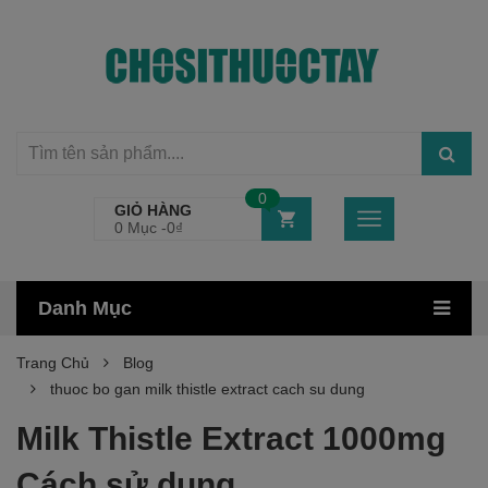
0
GIỎ HÀNG
0 Mục -
0
₫
Danh Mục
Trang Chủ
Blog
thuoc bo gan milk thistle extract cach su dung
Milk Thistle Extract 1000mg
Cách sử dụng