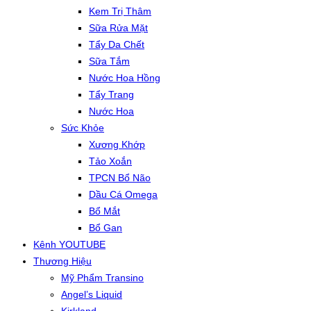
Kem Trị Thâm
Sữa Rửa Mặt
Tẩy Da Chết
Sữa Tắm
Nước Hoa Hồng
Tẩy Trang
Nước Hoa
Sức Khỏe
Xương Khớp
Tảo Xoắn
TPCN Bổ Não
Dầu Cá Omega
Bổ Mắt
Bổ Gan
Kênh YOUTUBE
Thương Hiệu
Mỹ Phẩm Transino
Angel’s Liquid