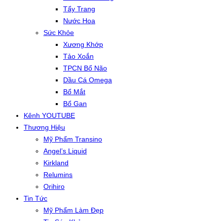
Tẩy Trang
Nước Hoa
Sức Khỏe
Xương Khớp
Tảo Xoắn
TPCN Bổ Não
Dầu Cá Omega
Bổ Mắt
Bổ Gan
Kênh YOUTUBE
Thương Hiệu
Mỹ Phẩm Transino
Angel’s Liquid
Kirkland
Relumins
Orihiro
Tin Tức
Mỹ Phẩm Làm Đẹp