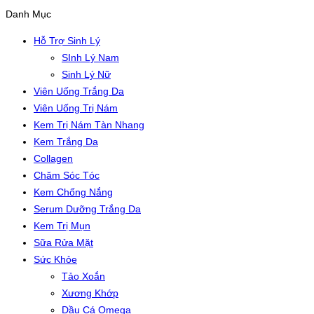
Danh Mục
Hỗ Trợ Sinh Lý
SInh Lý Nam
Sinh Lý Nữ
Viên Uống Trắng Da
Viên Uống Trị Nám
Kem Trị Nám Tàn Nhang
Kem Trắng Da
Collagen
Chăm Sóc Tóc
Kem Chống Nắng
Serum Dưỡng Trắng Da
Kem Trị Mụn
Sữa Rửa Mặt
Sức Khỏe
Tảo Xoắn
Xương Khớp
Dầu Cá Omega