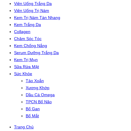
Viên Uống Trắng Da
Viên Uống Trị Nám
Kem Trị Nám Tàn Nhang
Kem Trắng Da
Collagen
Chăm Sóc Tóc
Kem Chống Nắng
Serum Dưỡng Trắng Da
Kem Trị Mụn
Sữa Rửa Mặt
Sức Khỏe
Tảo Xoắn
Xương Khớp
Dầu Cá Omega
TPCN Bổ Não
Bổ Gan
Bổ Mắt
Trang Chủ