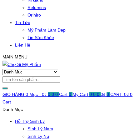
Kirkland
Relumins
Orihiro
Tin Tức
Mỹ Phẩm Làm Đẹp
Tin Sức Khỏe
Liên Hệ
MAIN MENU
GIỎ HÀNG
0 Mục -
0
₫
0
0
0
Cart
0
My Cart
0
0
0
0
₫
0
CART:
0
₫
0
Cart
Danh Mục
Hỗ Trợ Sinh Lý
SInh Lý Nam
Sinh Lý Nữ