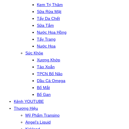
Kem Trị Thâm
Sữa Rửa Mặt
Tẩy Da Chết
Sữa Tắm
Nước Hoa Hồng
Tẩy Trang
Nước Hoa
Sức Khỏe
Xương Khớp
Tảo Xoắn
TPCN Bổ Não
Dầu Cá Omega
Bổ Mắt
Bổ Gan
Kênh YOUTUBE
Thương Hiệu
Mỹ Phẩm Transino
Angel’s Liquid