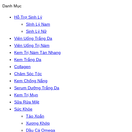
Danh Mục
Hỗ Trợ Sinh Lý
SInh Lý Nam
Sinh Lý Nữ
Viên Uống Trắng Da
Viên Uống Trị Nám
Kem Trị Nám Tàn Nhang
Kem Trắng Da
Collagen
Chăm Sóc Tóc
Kem Chống Nắng
Serum Dưỡng Trắng Da
Kem Trị Mụn
Sữa Rửa Mặt
Sức Khỏe
Tảo Xoắn
Xương Khớp
Dầu Cá Omega