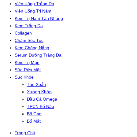
Viên Uống Trắng Da
Viên Uống Trị Nám
Kem Trị Nám Tàn Nhang
Kem Trắng Da
Collagen
Chăm Sóc Tóc
Kem Chống Nắng
Serum Dưỡng Trắng Da
Kem Trị Mụn
Sữa Rửa Mặt
Sức Khỏe
Tảo Xoắn
Xương Khớp
Dầu Cá Omega
TPCN Bổ Não
Bổ Gan
Bổ Mắt
Trang Chủ