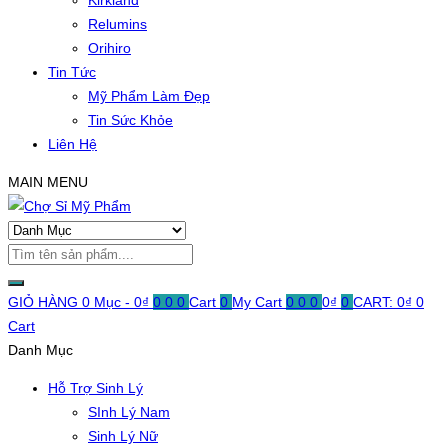
Kirkland
Relumins
Orihiro
Tin Tức
Mỹ Phẩm Làm Đẹp
Tin Sức Khỏe
Liên Hệ
MAIN MENU
GIỎ HÀNG
0 Mục -
0
₫
0
0
0
Cart
0
My Cart
0
0
0
0
₫
0
CART:
0
₫
0
Cart
Danh Mục
Hỗ Trợ Sinh Lý
SInh Lý Nam
Sinh Lý Nữ