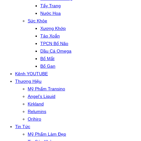
Tẩy Trang
Nước Hoa
Sức Khỏe
Xương Khớp
Tảo Xoắn
TPCN Bổ Não
Dầu Cá Omega
Bổ Mắt
Bổ Gan
Kênh YOUTUBE
Thương Hiệu
Mỹ Phẩm Transino
Angel’s Liquid
Kirkland
Relumins
Orihiro
Tin Tức
Mỹ Phẩm Làm Đẹp