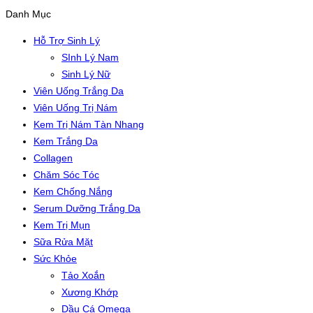
Danh Mục
Hỗ Trợ Sinh Lý
SInh Lý Nam
Sinh Lý Nữ
Viên Uống Trắng Da
Viên Uống Trị Nám
Kem Trị Nám Tàn Nhang
Kem Trắng Da
Collagen
Chăm Sóc Tóc
Kem Chống Nắng
Serum Dưỡng Trắng Da
Kem Trị Mụn
Sữa Rửa Mặt
Sức Khỏe
Tảo Xoắn
Xương Khớp
Dầu Cá Omega