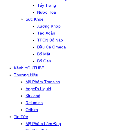
Tẩy Trang
Nước Hoa
Sức Khỏe
Xương Khớp
Tảo Xoắn
TPCN Bổ Não
Dầu Cá Omega
Bổ Mắt
Bổ Gan
Kênh YOUTUBE
Thương Hiệu
Mỹ Phẩm Transino
Angel’s Liquid
Kirkland
Relumins
Orihiro
Tin Tức
Mỹ Phẩm Làm Đẹp