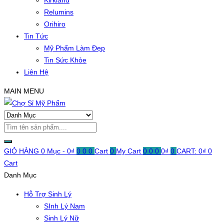
Kirkland
Relumins
Orihiro
Tin Tức
Mỹ Phẩm Làm Đẹp
Tin Sức Khỏe
Liên Hệ
MAIN MENU
GIỎ HÀNG
0 Mục -
0
₫
0
0
0
Cart
0
My Cart
0
0
0
0
₫
0
CART:
0
₫
0
Cart
Danh Mục
Hỗ Trợ Sinh Lý
SInh Lý Nam
Sinh Lý Nữ