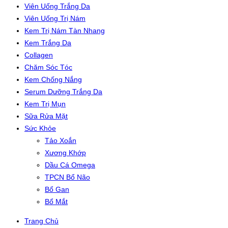
Viên Uống Trắng Da
Viên Uống Trị Nám
Kem Trị Nám Tàn Nhang
Kem Trắng Da
Collagen
Chăm Sóc Tóc
Kem Chống Nắng
Serum Dưỡng Trắng Da
Kem Trị Mụn
Sữa Rửa Mặt
Sức Khỏe
Tảo Xoắn
Xương Khớp
Dầu Cá Omega
TPCN Bổ Não
Bổ Gan
Bổ Mắt
Trang Chủ