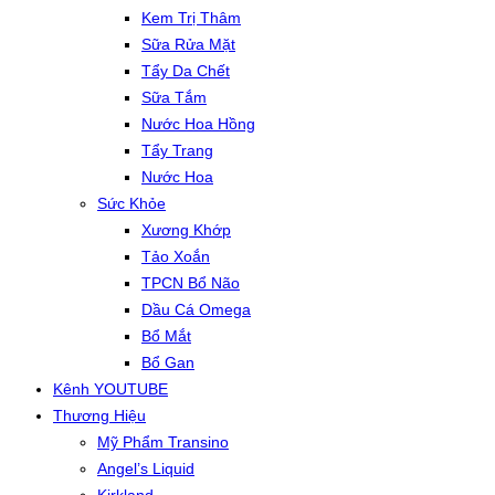
Kem Trị Thâm
Sữa Rửa Mặt
Tẩy Da Chết
Sữa Tắm
Nước Hoa Hồng
Tẩy Trang
Nước Hoa
Sức Khỏe
Xương Khớp
Tảo Xoắn
TPCN Bổ Não
Dầu Cá Omega
Bổ Mắt
Bổ Gan
Kênh YOUTUBE
Thương Hiệu
Mỹ Phẩm Transino
Angel’s Liquid