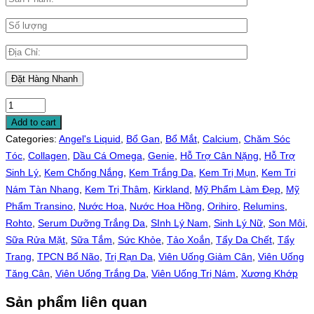
Add to cart
Categories:
Angel's Liquid
,
Bổ Gan
,
Bổ Mắt
,
Calcium
,
Chăm Sóc
Tóc
,
Collagen
,
Dầu Cá Omega
,
Genie
,
Hỗ Trợ Cân Nặng
,
Hỗ Trợ
Sinh Lý
,
Kem Chống Nắng
,
Kem Trắng Da
,
Kem Trị Mụn
,
Kem Trị
Nám Tàn Nhang
,
Kem Trị Thâm
,
Kirkland
,
Mỹ Phẩm Làm Đẹp
,
Mỹ
Phẩm Transino
,
Nước Hoa
,
Nước Hoa Hồng
,
Orihiro
,
Relumins
,
Rohto
,
Serum Dưỡng Trắng Da
,
SInh Lý Nam
,
Sinh Lý Nữ
,
Son Môi
,
Sữa Rửa Mặt
,
Sữa Tắm
,
Sức Khỏe
,
Tảo Xoắn
,
Tẩy Da Chết
,
Tẩy
Trang
,
TPCN Bổ Não
,
Trị Rạn Da
,
Viên Uống Giảm Cân
,
Viên Uống
Tăng Cân
,
Viên Uống Trắng Da
,
Viên Uống Trị Nám
,
Xương Khớp
Sản phẩm liên quan