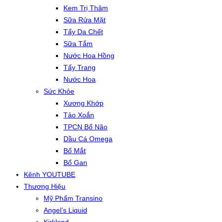
Kem Trị Thâm
Sữa Rửa Mặt
Tẩy Da Chết
Sữa Tắm
Nước Hoa Hồng
Tẩy Trang
Nước Hoa
Sức Khỏe
Xương Khớp
Tảo Xoắn
TPCN Bổ Não
Dầu Cá Omega
Bổ Mắt
Bổ Gan
Kênh YOUTUBE
Thương Hiệu
Mỹ Phẩm Transino
Angel’s Liquid