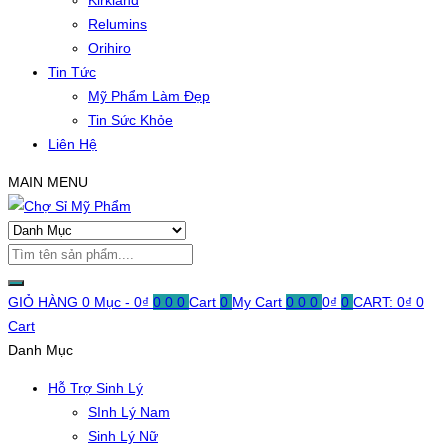
Kirkland
Relumins
Orihiro
Tin Tức
Mỹ Phẩm Làm Đẹp
Tin Sức Khỏe
Liên Hệ
MAIN MENU
GIỎ HÀNG
0 Mục -
0
₫
0
0
0
Cart
0
My Cart
0
0
0
0
₫
0
CART:
0
₫
0
Cart
Danh Mục
Hỗ Trợ Sinh Lý
SInh Lý Nam
Sinh Lý Nữ