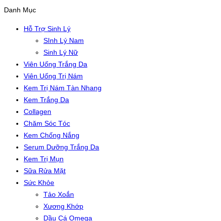
Danh Mục
Hỗ Trợ Sinh Lý
SInh Lý Nam
Sinh Lý Nữ
Viên Uống Trắng Da
Viên Uống Trị Nám
Kem Trị Nám Tàn Nhang
Kem Trắng Da
Collagen
Chăm Sóc Tóc
Kem Chống Nắng
Serum Dưỡng Trắng Da
Kem Trị Mụn
Sữa Rửa Mặt
Sức Khỏe
Tảo Xoắn
Xương Khớp
Dầu Cá Omega