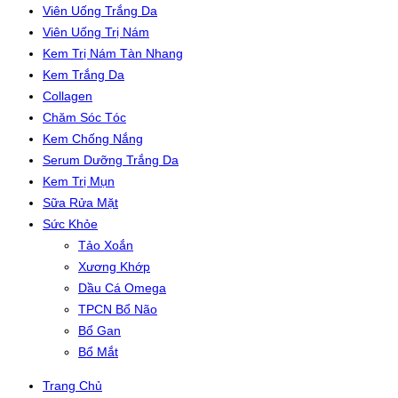
Viên Uống Trắng Da
Viên Uống Trị Nám
Kem Trị Nám Tàn Nhang
Kem Trắng Da
Collagen
Chăm Sóc Tóc
Kem Chống Nắng
Serum Dưỡng Trắng Da
Kem Trị Mụn
Sữa Rửa Mặt
Sức Khỏe
Tảo Xoắn
Xương Khớp
Dầu Cá Omega
TPCN Bổ Não
Bổ Gan
Bổ Mắt
Trang Chủ