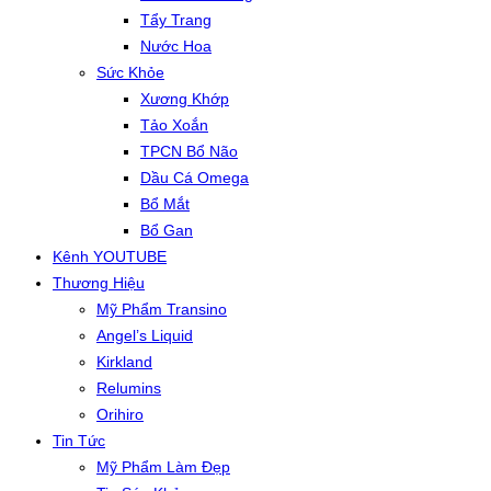
Tẩy Trang
Nước Hoa
Sức Khỏe
Xương Khớp
Tảo Xoắn
TPCN Bổ Não
Dầu Cá Omega
Bổ Mắt
Bổ Gan
Kênh YOUTUBE
Thương Hiệu
Mỹ Phẩm Transino
Angel’s Liquid
Kirkland
Relumins
Orihiro
Tin Tức
Mỹ Phẩm Làm Đẹp