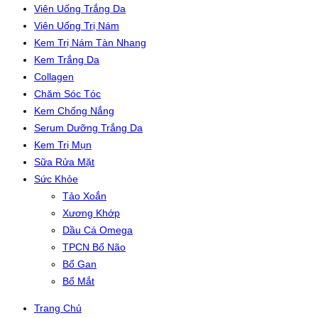
Viên Uống Trắng Da
Viên Uống Trị Nám
Kem Trị Nám Tàn Nhang
Kem Trắng Da
Collagen
Chăm Sóc Tóc
Kem Chống Nắng
Serum Dưỡng Trắng Da
Kem Trị Mụn
Sữa Rửa Mặt
Sức Khỏe
Tảo Xoắn
Xương Khớp
Dầu Cá Omega
TPCN Bổ Não
Bổ Gan
Bổ Mắt
Trang Chủ