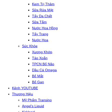
Kem Trị Thâm
Sữa Rửa Mặt
Tẩy Da Chết
Sữa Tắm
Nước Hoa Hồng
Tẩy Trang
Nước Hoa
Sức Khỏe
Xương Khớp
Tảo Xoắn
TPCN Bổ Não
Dầu Cá Omega
Bổ Mắt
Bổ Gan
Kênh YOUTUBE
Thương Hiệu
Mỹ Phẩm Transino
Angel’s Liquid