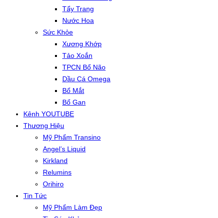
Tẩy Trang
Nước Hoa
Sức Khỏe
Xương Khớp
Tảo Xoắn
TPCN Bổ Não
Dầu Cá Omega
Bổ Mắt
Bổ Gan
Kênh YOUTUBE
Thương Hiệu
Mỹ Phẩm Transino
Angel’s Liquid
Kirkland
Relumins
Orihiro
Tin Tức
Mỹ Phẩm Làm Đẹp