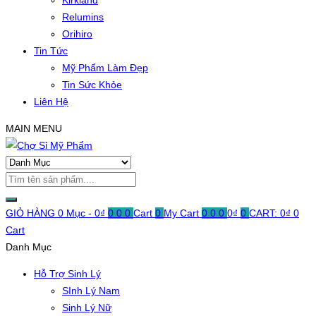
Kirkland
Relumins
Orihiro
Tin Tức
Mỹ Phẩm Làm Đẹp
Tin Sức Khỏe
Liên Hệ
MAIN MENU
GIỎ HÀNG
0 Mục -
0
₫
0
0
0
Cart
0
My Cart
0
0
0
0
₫
0
CART:
0
₫
0
Cart
Danh Mục
Hỗ Trợ Sinh Lý
SInh Lý Nam
Sinh Lý Nữ