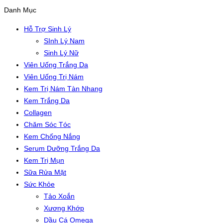
Danh Mục
Hỗ Trợ Sinh Lý
SInh Lý Nam
Sinh Lý Nữ
Viên Uống Trắng Da
Viên Uống Trị Nám
Kem Trị Nám Tàn Nhang
Kem Trắng Da
Collagen
Chăm Sóc Tóc
Kem Chống Nắng
Serum Dưỡng Trắng Da
Kem Trị Mụn
Sữa Rửa Mặt
Sức Khỏe
Tảo Xoắn
Xương Khớp
Dầu Cá Omega