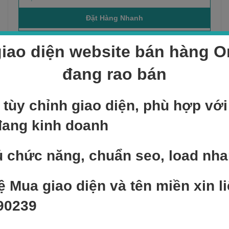
iao diện website bán hàng On
Sản phẩm bán chạy
đang rao bán
NEW
 tùy chỉnh giao diện, phù hợp vớ
Add to cart
đang kinh doanh
Sản phẩm mẫu 4
400,000
₫
 chức năng, chuẩn seo, load nh
NEW
Add to cart
ệ Mua giao diện và tên miền xin li
Sản phẩm mẫu 5
90239
400,000
₫
NEW