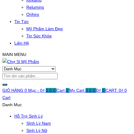
Kirkland
Relumins
Orihiro
Tin Tức
Mỹ Phẩm Làm Đẹp
Tin Sức Khỏe
Liên Hệ
MAIN MENU
GIỎ HÀNG
0 Mục -
0
₫
0
0
0
Cart
0
My Cart
0
0
0
0
₫
0
CART:
0
₫
0
Cart
Danh Mục
Hỗ Trợ Sinh Lý
SInh Lý Nam
Sinh Lý Nữ