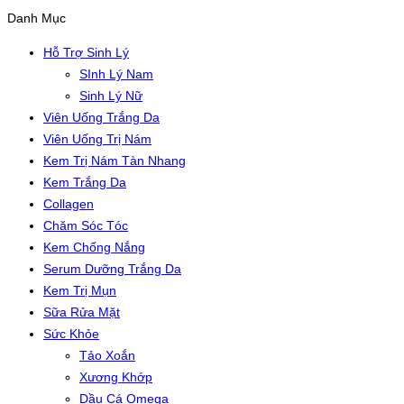
Danh Mục
Hỗ Trợ Sinh Lý
SInh Lý Nam
Sinh Lý Nữ
Viên Uống Trắng Da
Viên Uống Trị Nám
Kem Trị Nám Tàn Nhang
Kem Trắng Da
Collagen
Chăm Sóc Tóc
Kem Chống Nắng
Serum Dưỡng Trắng Da
Kem Trị Mụn
Sữa Rửa Mặt
Sức Khỏe
Tảo Xoắn
Xương Khớp
Dầu Cá Omega