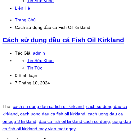
Tin Sức Khỏe
Liên Hệ
Trang Chủ
Cách sử dụng dầu cá Fish Oil Kirkland
Cách sử dụng dầu cá Fish Oil Kirkland
Tác Giả:
admin
Tin Sức Khỏe
Tin Tức
0 Bình luận
7 Tháng 10, 2024
Thẻ:
cach su dung dau ca fish oil kirkland
,
cach su dung dau ca
kirkland
,
cach uong dau ca fish oil kirkland
,
cach uong dau ca
omega 3 kirkland
,
dau ca fish oil kirkland cach su dung
,
uong dau
ca fish oil kirkland may vien mot ngay