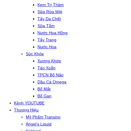
Kem Trị Thâm
Sữa Rửa Mặt
Tẩy Da Chết
Sữa Tắm
Nước Hoa Hồng
Tẩy Trang
Nước Hoa
Sức Khỏe
Xương Khớp
Tảo Xoắn
TPCN Bổ Não
Dầu Cá Omega
Bổ Mắt
Bổ Gan
Kênh YOUTUBE
Thương Hiệu
Mỹ Phẩm Transino
Angel’s Liquid