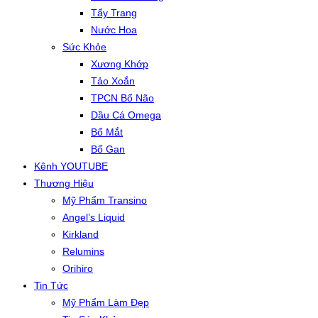
Tẩy Trang
Nước Hoa
Sức Khỏe
Xương Khớp
Tảo Xoắn
TPCN Bổ Não
Dầu Cá Omega
Bổ Mắt
Bổ Gan
Kênh YOUTUBE
Thương Hiệu
Mỹ Phẩm Transino
Angel’s Liquid
Kirkland
Relumins
Orihiro
Tin Tức
Mỹ Phẩm Làm Đẹp