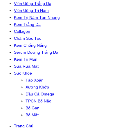
Viên Uống Trắng Da
Viên Uống Trị Nám
Kem Trị Nám Tàn Nhang
Kem Trắng Da
Collagen
Chăm Sóc Tóc
Kem Chống Nắng
Serum Dưỡng Trắng Da
Kem Trị Mụn
Sữa Rửa Mặt
Sức Khỏe
Tảo Xoắn
Xương Khớp
Dầu Cá Omega
TPCN Bổ Não
Bổ Gan
Bổ Mắt
Trang Chủ