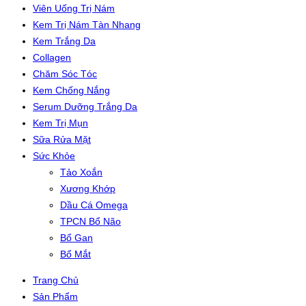
Viên Uống Trị Nám
Kem Trị Nám Tàn Nhang
Kem Trắng Da
Collagen
Chăm Sóc Tóc
Kem Chống Nắng
Serum Dưỡng Trắng Da
Kem Trị Mụn
Sữa Rửa Mặt
Sức Khỏe
Tảo Xoắn
Xương Khớp
Dầu Cá Omega
TPCN Bổ Não
Bổ Gan
Bổ Mắt
Trang Chủ
Sản Phẩm