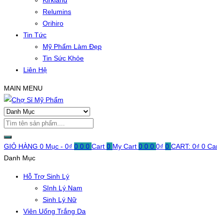
Kirkland
Relumins
Orihiro
Tin Tức
Mỹ Phẩm Làm Đẹp
Tin Sức Khỏe
Liên Hệ
MAIN MENU
GIỎ HÀNG
0 Mục -
0
₫
0
0
0
Cart
0
My Cart
0
0
0
0
₫
0
CART:
0
₫
0
Ca
Danh Mục
Hỗ Trợ Sinh Lý
SInh Lý Nam
Sinh Lý Nữ
Viên Uống Trắng Da