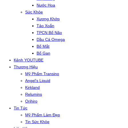
Nước Hoa
Sức Khỏe
Xương Khớp
Tảo Xoắn
TPCN Bổ Não
Dầu Cá Omega
Bổ Mắt
Bổ Gan
Kênh YOUTUBE
Thương Hiệu
Mỹ Phẩm Transino
Angel’s Liquid
Kirkland
Relumins
Orihiro
Tin Tức
Mỹ Phẩm Làm Đẹp
Tin Sức Khỏe