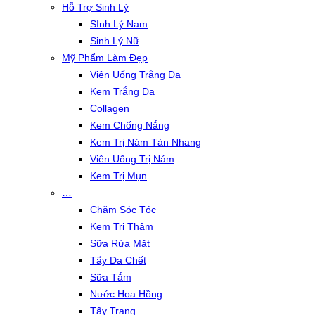
Hỗ Trợ Sinh Lý
SInh Lý Nam
Sinh Lý Nữ
Mỹ Phẩm Làm Đẹp
Viên Uống Trắng Da
Kem Trắng Da
Collagen
Kem Chống Nắng
Kem Trị Nám Tàn Nhang
Viên Uống Trị Nám
Kem Trị Mụn
…
Chăm Sóc Tóc
Kem Trị Thâm
Sữa Rửa Mặt
Tẩy Da Chết
Sữa Tắm
Nước Hoa Hồng
Tẩy Trang