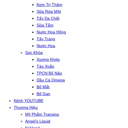
Kem Trị Thâm
Sữa Rửa Mặt
Tẩy Da Chết
Sữa Tắm
Nước Hoa Hồng
Tẩy Trang
Nước Hoa
Sức Khỏe
Xương Khớp
Tảo Xoắn
TPCN Bổ Não
Dầu Cá Omega
Bổ Mắt
Bổ Gan
Kênh YOUTUBE
Thương Hiệu
Mỹ Phẩm Transino
Angel’s Liquid