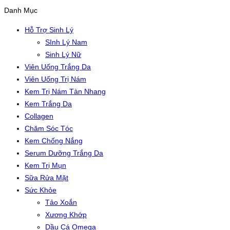
Danh Mục
Hỗ Trợ Sinh Lý
SInh Lý Nam
Sinh Lý Nữ
Viên Uống Trắng Da
Viên Uống Trị Nám
Kem Trị Nám Tàn Nhang
Kem Trắng Da
Collagen
Chăm Sóc Tóc
Kem Chống Nắng
Serum Dưỡng Trắng Da
Kem Trị Mụn
Sữa Rửa Mặt
Sức Khỏe
Tảo Xoắn
Xương Khớp
Dầu Cá Omega