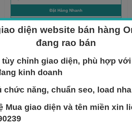
iao diện website bán hàng On
Sản phẩm bán chạy
đang rao bán
NEW
 tùy chỉnh giao diện, phù hợp vớ
Add to cart
đang kinh doanh
Sản phẩm mẫu 4
400,000
₫
 chức năng, chuẩn seo, load nh
NEW
Add to cart
ệ Mua giao diện và tên miền xin li
Sản phẩm mẫu 1
90239
300,000
₫
NEW