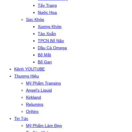
Tẩy Trang
Nước Hoa
Sức Khỏe
Xương Khớp
Tảo Xoắn
TPCN Bổ Não
Dầu Cá Omega
Bổ Mắt
Bổ Gan
Kênh YOUTUBE
Thương Hiệu
Mỹ Phẩm Transino
Angel’s Liquid
Kirkland
Relumins
Orihiro
Tin Tức
Mỹ Phẩm Làm Đẹp