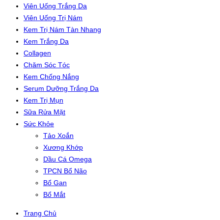
Viên Uống Trắng Da
Viên Uống Trị Nám
Kem Trị Nám Tàn Nhang
Kem Trắng Da
Collagen
Chăm Sóc Tóc
Kem Chống Nắng
Serum Dưỡng Trắng Da
Kem Trị Mụn
Sữa Rửa Mặt
Sức Khỏe
Tảo Xoắn
Xương Khớp
Dầu Cá Omega
TPCN Bổ Não
Bổ Gan
Bổ Mắt
Trang Chủ