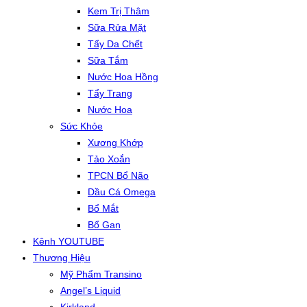
Kem Trị Thâm
Sữa Rửa Mặt
Tẩy Da Chết
Sữa Tắm
Nước Hoa Hồng
Tẩy Trang
Nước Hoa
Sức Khỏe
Xương Khớp
Tảo Xoắn
TPCN Bổ Não
Dầu Cá Omega
Bổ Mắt
Bổ Gan
Kênh YOUTUBE
Thương Hiệu
Mỹ Phẩm Transino
Angel’s Liquid