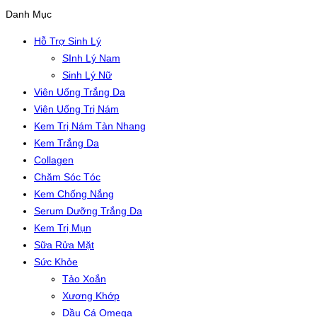
Danh Mục
Hỗ Trợ Sinh Lý
SInh Lý Nam
Sinh Lý Nữ
Viên Uống Trắng Da
Viên Uống Trị Nám
Kem Trị Nám Tàn Nhang
Kem Trắng Da
Collagen
Chăm Sóc Tóc
Kem Chống Nắng
Serum Dưỡng Trắng Da
Kem Trị Mụn
Sữa Rửa Mặt
Sức Khỏe
Tảo Xoắn
Xương Khớp
Dầu Cá Omega