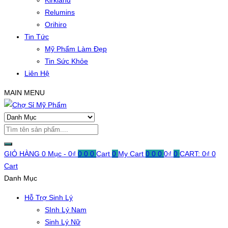
Kirkland
Relumins
Orihiro
Tin Tức
Mỹ Phẩm Làm Đẹp
Tin Sức Khỏe
Liên Hệ
MAIN MENU
GIỎ HÀNG
0 Mục -
0
₫
0
0
0
Cart
0
My Cart
0
0
0
0
₫
0
CART:
0
₫
0
Cart
Danh Mục
Hỗ Trợ Sinh Lý
SInh Lý Nam
Sinh Lý Nữ