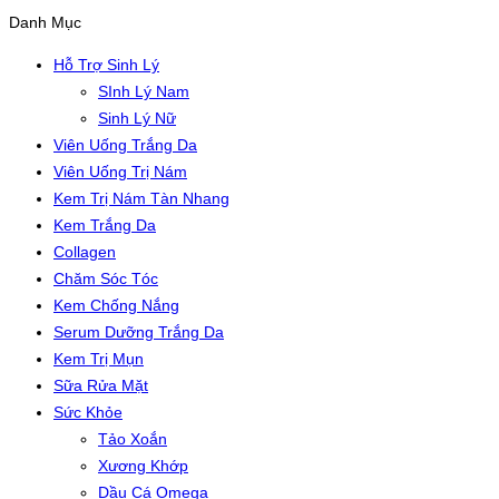
Danh Mục
Hỗ Trợ Sinh Lý
SInh Lý Nam
Sinh Lý Nữ
Viên Uống Trắng Da
Viên Uống Trị Nám
Kem Trị Nám Tàn Nhang
Kem Trắng Da
Collagen
Chăm Sóc Tóc
Kem Chống Nắng
Serum Dưỡng Trắng Da
Kem Trị Mụn
Sữa Rửa Mặt
Sức Khỏe
Tảo Xoắn
Xương Khớp
Dầu Cá Omega