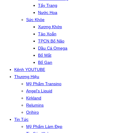
Tẩy Trang
Nước Hoa
Sức Khỏe
Xương Khớp
Tảo Xoắn
TPCN Bổ Não
Dầu Cá Omega
Bổ Mắt
Bổ Gan
Kênh YOUTUBE
Thương Hiệu
Mỹ Phẩm Transino
Angel’s Liquid
Kirkland
Relumins
Orihiro
Tin Tức
Mỹ Phẩm Làm Đẹp