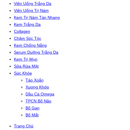
Viên Uống Trắng Da
Viên Uống Trị Nám
Kem Trị Nám Tàn Nhang
Kem Trắng Da
Collagen
Chăm Sóc Tóc
Kem Chống Nắng
Serum Dưỡng Trắng Da
Kem Trị Mụn
Sữa Rửa Mặt
Sức Khỏe
Tảo Xoắn
Xương Khớp
Dầu Cá Omega
TPCN Bổ Não
Bổ Gan
Bổ Mắt
Trang Chủ