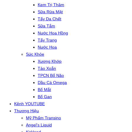
Kem Trị Thâm
Sữa Rửa Mặt
Tẩy Da Chết
Sữa Tắm
Nước Hoa Hồng
Tẩy Trang
Nước Hoa
Sức Khỏe
Xương Khớp
Tảo Xoắn
TPCN Bổ Não
Dầu Cá Omega
Bổ Mắt
Bổ Gan
Kênh YOUTUBE
Thương Hiệu
Mỹ Phẩm Transino
Angel’s Liquid