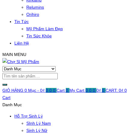
Kirkland
Relumins
Orihiro
Tin Tức
Mỹ Phẩm Làm Đẹp
Tin Sức Khỏe
Liên Hệ
MAIN MENU
GIỎ HÀNG
0 Mục -
0
₫
0
0
0
Cart
0
My Cart
0
0
0
0
₫
0
CART:
0
₫
0
Cart
Danh Mục
Hỗ Trợ Sinh Lý
SInh Lý Nam
Sinh Lý Nữ