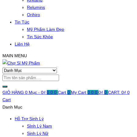
Kirkland
Relumins
Orihiro
Tin Tức
Mỹ Phẩm Làm Đẹp
Tin Sức Khỏe
Liên Hệ
MAIN MENU
GIỎ HÀNG
0 Mục -
0
₫
0
0
0
Cart
0
My Cart
0
0
0
0
₫
0
CART:
0
₫
0
Cart
Danh Mục
Hỗ Trợ Sinh Lý
SInh Lý Nam
Sinh Lý Nữ