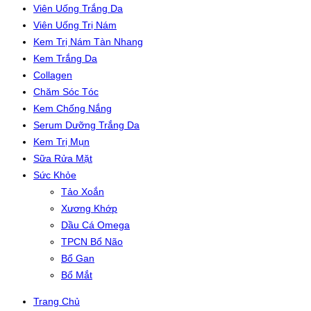
Viên Uống Trắng Da
Viên Uống Trị Nám
Kem Trị Nám Tàn Nhang
Kem Trắng Da
Collagen
Chăm Sóc Tóc
Kem Chống Nắng
Serum Dưỡng Trắng Da
Kem Trị Mụn
Sữa Rửa Mặt
Sức Khỏe
Tảo Xoắn
Xương Khớp
Dầu Cá Omega
TPCN Bổ Não
Bổ Gan
Bổ Mắt
Trang Chủ