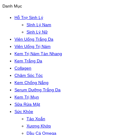
Danh Mục
Hỗ Trợ Sinh Lý
SInh Lý Nam
Sinh Lý Nữ
Viên Uống Trắng Da
Viên Uống Trị Nám
Kem Trị Nám Tàn Nhang
Kem Trắng Da
Collagen
Chăm Sóc Tóc
Kem Chống Nắng
Serum Dưỡng Trắng Da
Kem Trị Mụn
Sữa Rửa Mặt
Sức Khỏe
Tảo Xoắn
Xương Khớp
Dầu Cá Omega