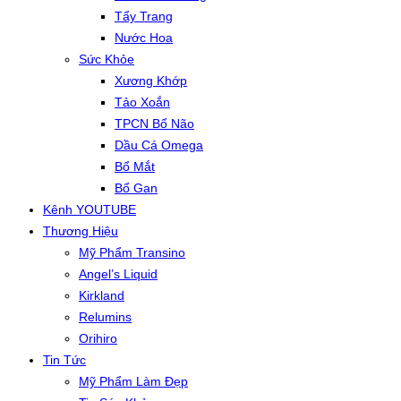
Tẩy Trang
Nước Hoa
Sức Khỏe
Xương Khớp
Tảo Xoắn
TPCN Bổ Não
Dầu Cá Omega
Bổ Mắt
Bổ Gan
Kênh YOUTUBE
Thương Hiệu
Mỹ Phẩm Transino
Angel’s Liquid
Kirkland
Relumins
Orihiro
Tin Tức
Mỹ Phẩm Làm Đẹp