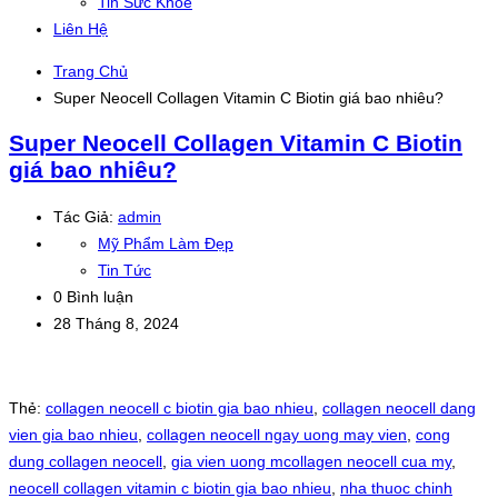
Tin Sức Khỏe
Liên Hệ
Trang Chủ
Super Neocell Collagen Vitamin C Biotin giá bao nhiêu?
Super Neocell Collagen Vitamin C Biotin
giá bao nhiêu?
Tác Giả:
admin
Mỹ Phẩm Làm Đẹp
Tin Tức
0 Bình luận
28 Tháng 8, 2024
Thẻ:
collagen neocell c biotin gia bao nhieu
,
collagen neocell dang
vien gia bao nhieu
,
collagen neocell ngay uong may vien
,
cong
dung collagen neocell
,
gia vien uong mcollagen neocell cua my
,
neocell collagen vitamin c biotin gia bao nhieu
,
nha thuoc chinh