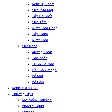
Kem Trị Thâm
Sữa Rửa Mặt
Tẩy Da Chết
Sữa Tắm
Nước Hoa Hồng
Tẩy Trang
Nước Hoa
Sức Khỏe
Xương Khớp
Tảo Xoắn
TPCN Bổ Não
Dầu Cá Omega
Bổ Mắt
Bổ Gan
Kênh YOUTUBE
Thương Hiệu
Mỹ Phẩm Transino
Angel’s Liquid