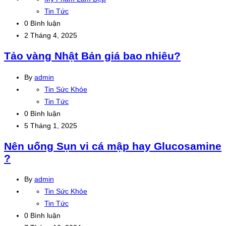
Tin Tức
0 Bình luận
2 Tháng 4, 2025
Đọc
Tảo vàng Nhật Bản giá bao nhiêu?
tiếp
By
admin
Tin Sức Khỏe
Tin Tức
0 Bình luận
5 Tháng 1, 2025
Đọc
Nên uống Sụn vi cá mập hay Glucosamine
tiếp
?
By
admin
Tin Sức Khỏe
Tin Tức
0 Bình luận