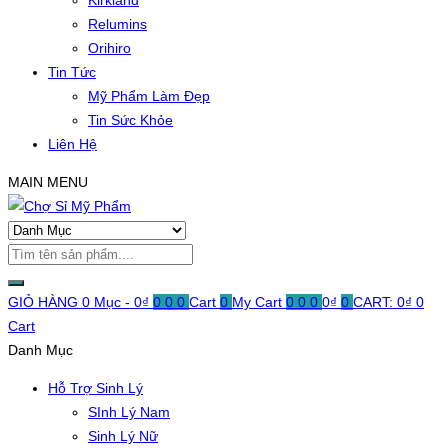
Kirkland
Relumins
Orihiro
Tin Tức
Mỹ Phẩm Làm Đẹp
Tin Sức Khỏe
Liên Hệ
MAIN MENU
GIỎ HÀNG
0 Mục -
0
₫
0
0
0
Cart
0
My Cart
0
0
0
0
₫
0
CART:
0
₫
0
Cart
Danh Mục
Hỗ Trợ Sinh Lý
SInh Lý Nam
Sinh Lý Nữ