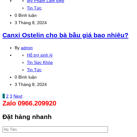
Mỹ Phẩm Làm Đẹp
Tin Tức
0 Bình luận
3 Tháng 8, 2024
Đọc
Canxi Ostelin cho bà bầu giá bao nhiêu?
tiếp
By
admin
Hỗ trợ sinh lý
Tin Sức Khỏe
Tin Tức
0 Bình luận
3 Tháng 8, 2024
Đọc
1
2
3
Next
Zalo 0966.209920
tiếp
Đặt hàng nhanh