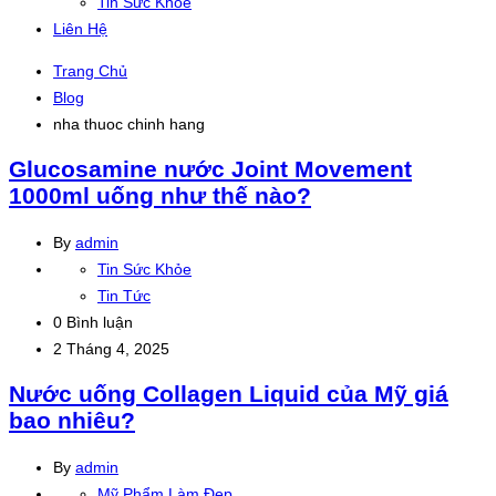
Tin Sức Khỏe
Liên Hệ
Trang Chủ
Blog
nha thuoc chinh hang
Glucosamine nước Joint Movement
1000ml uống như thế nào?
By
admin
Tin Sức Khỏe
Tin Tức
0 Bình luận
2 Tháng 4, 2025
Đọc
Nước uống Collagen Liquid của Mỹ giá
tiếp
bao nhiêu?
By
admin
Mỹ Phẩm Làm Đẹp