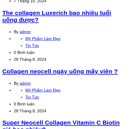
7 Tháng 10, 2024
Đọc
The collagen Luxerich bao nhiêu tuổi
tiếp
uống được?
By
admin
Mỹ Phẩm Làm Đẹp
Tin Tức
0 Bình luận
28 Tháng 8, 2024
Đọc
Collagen neocell ngày uống mấy viên ?
tiếp
By
admin
Mỹ Phẩm Làm Đẹp
Tin Tức
0 Bình luận
28 Tháng 8, 2024
Đọc
Super Neocell Collagen Vitamin C Biotin
tiếp