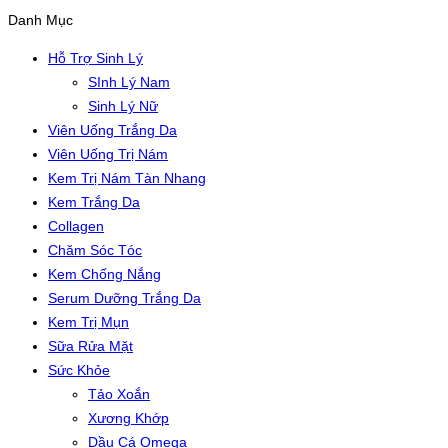
Danh Mục
Hỗ Trợ Sinh Lý
SInh Lý Nam
Sinh Lý Nữ
Viên Uống Trắng Da
Viên Uống Trị Nám
Kem Trị Nám Tàn Nhang
Kem Trắng Da
Collagen
Chăm Sóc Tóc
Kem Chống Nắng
Serum Dưỡng Trắng Da
Kem Trị Mụn
Sữa Rửa Mặt
Sức Khỏe
Tảo Xoắn
Xương Khớp
Dầu Cá Omega