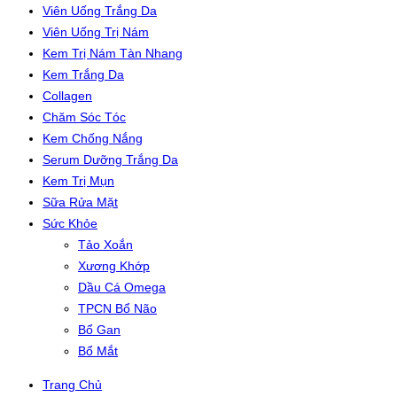
Viên Uống Trắng Da
Viên Uống Trị Nám
Kem Trị Nám Tàn Nhang
Kem Trắng Da
Collagen
Chăm Sóc Tóc
Kem Chống Nắng
Serum Dưỡng Trắng Da
Kem Trị Mụn
Sữa Rửa Mặt
Sức Khỏe
Tảo Xoắn
Xương Khớp
Dầu Cá Omega
TPCN Bổ Não
Bổ Gan
Bổ Mắt
Trang Chủ