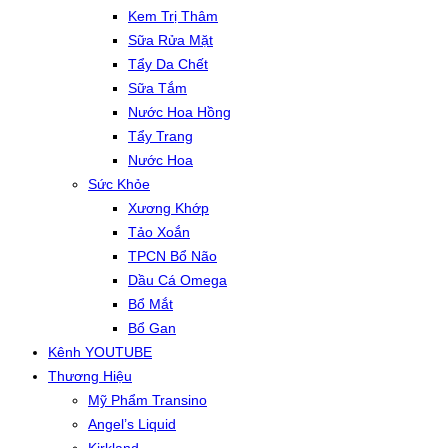
Kem Trị Thâm
Sữa Rửa Mặt
Tẩy Da Chết
Sữa Tắm
Nước Hoa Hồng
Tẩy Trang
Nước Hoa
Sức Khỏe
Xương Khớp
Tảo Xoắn
TPCN Bổ Não
Dầu Cá Omega
Bổ Mắt
Bổ Gan
Kênh YOUTUBE
Thương Hiệu
Mỹ Phẩm Transino
Angel’s Liquid