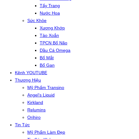
Tẩy Trang
Nước Hoa
Sức Khỏe
Xương Khớp
Tảo Xoắn
TPCN Bổ Não
Dầu Cá Omega
Bổ Mắt
Bổ Gan
Kênh YOUTUBE
Thương Hiệu
Mỹ Phẩm Transino
Angel’s Liquid
Kirkland
Relumins
Orihiro
Tin Tức
Mỹ Phẩm Làm Đẹp