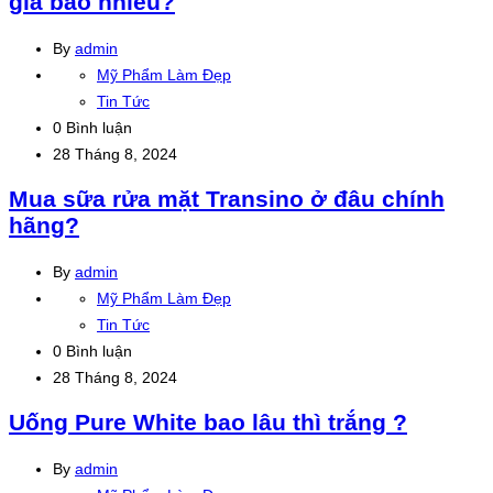
giá bao nhiêu?
By
admin
Mỹ Phẩm Làm Đẹp
Tin Tức
0 Bình luận
28 Tháng 8, 2024
Đọc
Mua sữa rửa mặt Transino ở đâu chính
tiếp
hãng?
By
admin
Mỹ Phẩm Làm Đẹp
Tin Tức
0 Bình luận
28 Tháng 8, 2024
Đọc
Uống Pure White bao lâu thì trắng ?
tiếp
By
admin