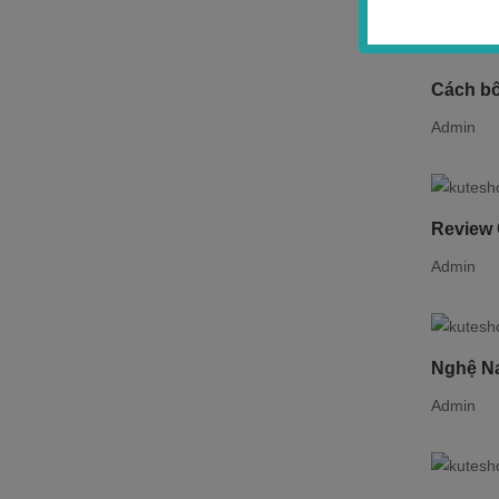
Cách bô
Admin
Review 
Admin
Nghệ Na
Admin