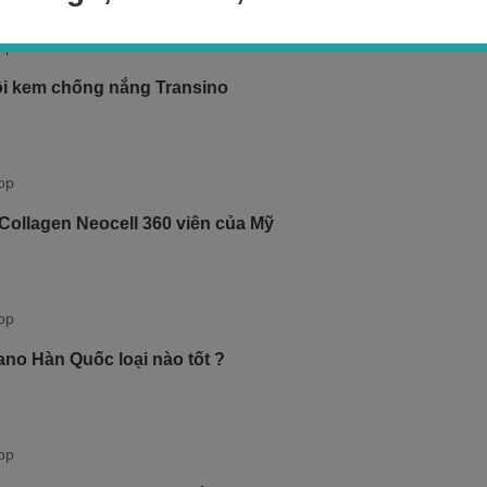
i kem chống nắng Transino
Collagen Neocell 360 viên của Mỹ
no Hàn Quốc loại nào tốt ?