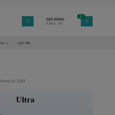
0
GIỎ HÀNG
0 Mục -
0
₫
Tức
Liên Hệ
Tháng 10, 2024