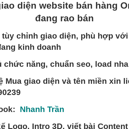
iao diện website bán hàng On
đang rao bán
 tùy chỉnh giao diện, phù hợp vớ
đang kinh doanh
 chức năng, chuẩn seo, load nh
khop move free co may loai
,
co may loai move free
,
dau khop move free
e thuoc chinh hang
,
thuoc move free co may loai
ệ Mua giao diện và tên miền xin li
90239
CÙNG CHUYÊN MỤC
ook:
Nhanh Trần
ng chiều cao Gh Creation Nhật Bản ngày uống mấy viên?
kế Logo, Intro 3D, viết bài Content