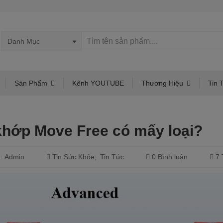
Sản Phẩm
Kênh YOUTUBE
Thương Hiệu
Tin 
khớp Move Free có mấy loại?
:
Admin
Tin Sức Khỏe
Tin Tức
0 Bình luận
7 