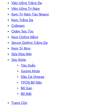
Viên Uống Trắng Da
Viên Uống Trị Nám
Kem Trị Nám Tàn Nhang
Kem Trắng Da
Collagen
Chăm Sóc Tóc
Kem Chống Nắng
Serum Dưỡng Trắng Da
Kem Trị Mụn
Sữa Rửa Mặt
Sức Khỏe
Tảo Xoắn
Xương Khớp
Dầu Cá Omega
TPCN Bổ Não
Bổ Gan
Bổ Mắt
Trang Chủ