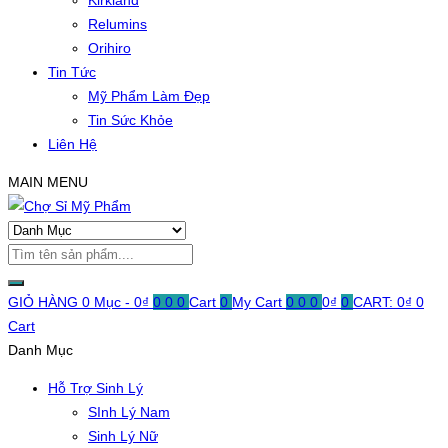
Kirkland
Relumins
Orihiro
Tin Tức
Mỹ Phẩm Làm Đẹp
Tin Sức Khỏe
Liên Hệ
MAIN MENU
GIỎ HÀNG
0 Mục -
0
₫
0
0
0
Cart
0
My Cart
0
0
0
0
₫
0
CART:
0
₫
0
Cart
Danh Mục
Hỗ Trợ Sinh Lý
SInh Lý Nam
Sinh Lý Nữ