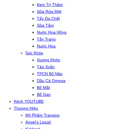
Kem Trị Thâm
Sữa Rửa Mặt
Tẩy Da Chết
Sữa Tắm
Nước Hoa Hồng
Tẩy Trang
Nước Hoa
Sức Khỏe
Xương Khớp
Tảo Xoắn
TPCN Bổ Não
Dầu Cá Omega
Bổ Mắt
Bổ Gan
Kênh YOUTUBE
Thương Hiệu
Mỹ Phẩm Transino
Angel’s Liquid