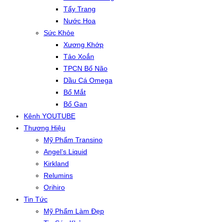
Tẩy Trang
Nước Hoa
Sức Khỏe
Xương Khớp
Tảo Xoắn
TPCN Bổ Não
Dầu Cá Omega
Bổ Mắt
Bổ Gan
Kênh YOUTUBE
Thương Hiệu
Mỹ Phẩm Transino
Angel’s Liquid
Kirkland
Relumins
Orihiro
Tin Tức
Mỹ Phẩm Làm Đẹp