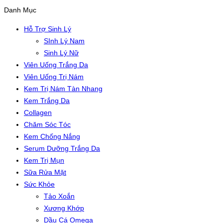
Danh Mục
Hỗ Trợ Sinh Lý
SInh Lý Nam
Sinh Lý Nữ
Viên Uống Trắng Da
Viên Uống Trị Nám
Kem Trị Nám Tàn Nhang
Kem Trắng Da
Collagen
Chăm Sóc Tóc
Kem Chống Nắng
Serum Dưỡng Trắng Da
Kem Trị Mụn
Sữa Rửa Mặt
Sức Khỏe
Tảo Xoắn
Xương Khớp
Dầu Cá Omega