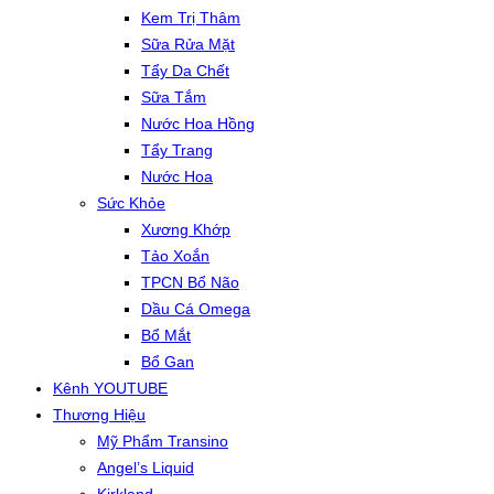
Kem Trị Thâm
Sữa Rửa Mặt
Tẩy Da Chết
Sữa Tắm
Nước Hoa Hồng
Tẩy Trang
Nước Hoa
Sức Khỏe
Xương Khớp
Tảo Xoắn
TPCN Bổ Não
Dầu Cá Omega
Bổ Mắt
Bổ Gan
Kênh YOUTUBE
Thương Hiệu
Mỹ Phẩm Transino
Angel’s Liquid