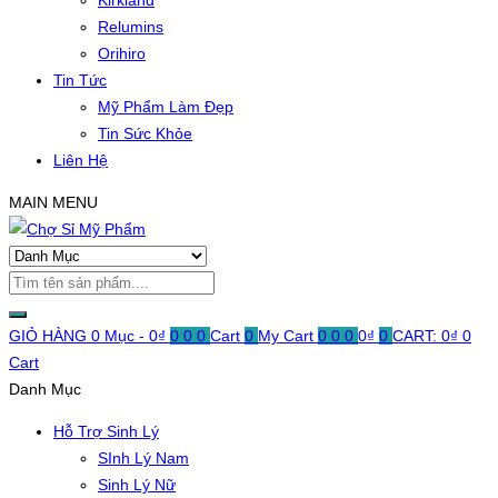
Kirkland
Relumins
Orihiro
Tin Tức
Mỹ Phẩm Làm Đẹp
Tin Sức Khỏe
Liên Hệ
MAIN MENU
GIỎ HÀNG
0 Mục -
0
₫
0
0
0
Cart
0
My Cart
0
0
0
0
₫
0
CART:
0
₫
0
Cart
Danh Mục
Hỗ Trợ Sinh Lý
SInh Lý Nam
Sinh Lý Nữ