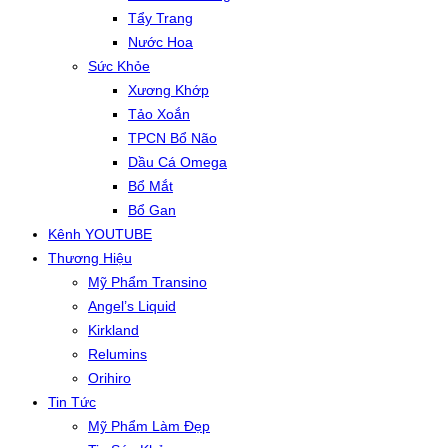
Tẩy Trang
Nước Hoa
Sức Khỏe
Xương Khớp
Tảo Xoắn
TPCN Bổ Não
Dầu Cá Omega
Bổ Mắt
Bổ Gan
Kênh YOUTUBE
Thương Hiệu
Mỹ Phẩm Transino
Angel’s Liquid
Kirkland
Relumins
Orihiro
Tin Tức
Mỹ Phẩm Làm Đẹp