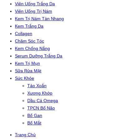
Viên Uống Trắng Da
Viên Uống Trị Nám
Kem Trị Nám Tàn Nhang
Kem Trắng Da
Collagen
Chăm Sóc Tóc
Kem Chống Nắng
Serum Dưỡng Trắng Da
Kem Trị Mụn
Sữa Rửa Mặt
Sức Khỏe
Tảo Xoắn
Xương Khớp
Dầu Cá Omega
TPCN Bổ Não
Bổ Gan
Bổ Mắt
Trang Chủ