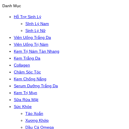
Danh Mục
Hỗ Trợ Sinh Lý
SInh Lý Nam
Sinh Lý Nữ
Viên Uống Trắng Da
Viên Uống Trị Nám
Kem Trị Nám Tàn Nhang
Kem Trắng Da
Collagen
Chăm Sóc Tóc
Kem Chống Nắng
Serum Dưỡng Trắng Da
Kem Trị Mụn
Sữa Rửa Mặt
Sức Khỏe
Tảo Xoắn
Xương Khớp
Dầu Cá Omega