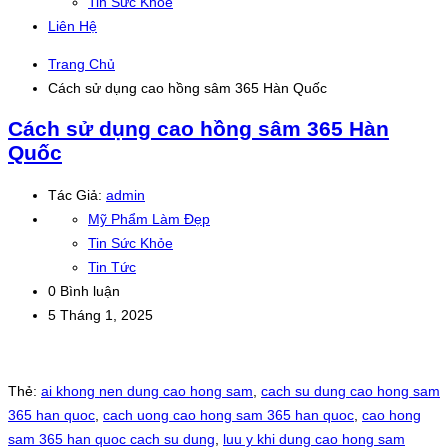
Tin Sức Khỏe
Liên Hệ
Trang Chủ
Cách sử dụng cao hồng sâm 365 Hàn Quốc
Cách sử dụng cao hồng sâm 365 Hàn
Quốc
Tác Giả:
admin
Mỹ Phẩm Làm Đẹp
Tin Sức Khỏe
Tin Tức
0 Bình luận
5 Tháng 1, 2025
Thẻ:
ai khong nen dung cao hong sam
,
cach su dung cao hong sam
365 han quoc
,
cach uong cao hong sam 365 han quoc
,
cao hong
sam 365 han quoc cach su dung
,
luu y khi dung cao hong sam