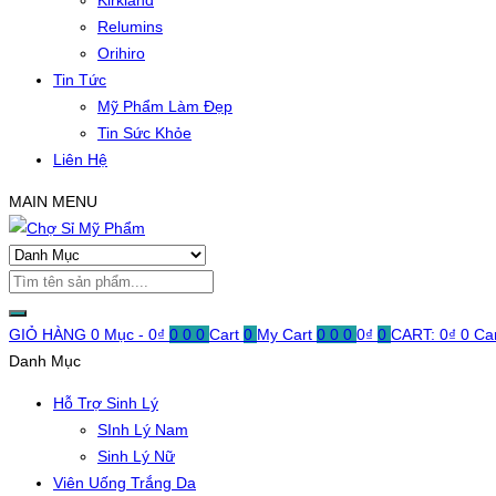
Kirkland
Relumins
Orihiro
Tin Tức
Mỹ Phẩm Làm Đẹp
Tin Sức Khỏe
Liên Hệ
MAIN MENU
GIỎ HÀNG
0 Mục -
0
₫
0
0
0
Cart
0
My Cart
0
0
0
0
₫
0
CART:
0
₫
0
Ca
Danh Mục
Hỗ Trợ Sinh Lý
SInh Lý Nam
Sinh Lý Nữ
Viên Uống Trắng Da