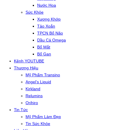
Nước Hoa
Sức Khỏe
Xương Khớp
Tảo Xoắn
TPCN Bổ Não
Dầu Cá Omega
Bổ Mắt
Bổ Gan
Kênh YOUTUBE
Thương Hiệu
Mỹ Phẩm Transino
Angel’s Liquid
Kirkland
Relumins
Orihiro
Tin Tức
Mỹ Phẩm Làm Đẹp
Tin Sức Khỏe