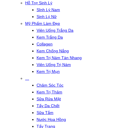
Hỗ Trợ Sinh Lý
SInh Lý Nam
Sinh Lý Nữ
Mỹ Phẩm Làm Đẹp
Viên Uống Trắng Da
Kem Trắng Da
Collagen
Kem Chống Nắng
Kem Trị Nám Tàn Nhang
Viên Uống Trị Nám
Kem Trị Mụn
…
Chăm Sóc Tóc
Kem Trị Thâm
Sữa Rửa Mặt
Tẩy Da Chết
Sữa Tắm
Nước Hoa Hồng
Tẩy Trang