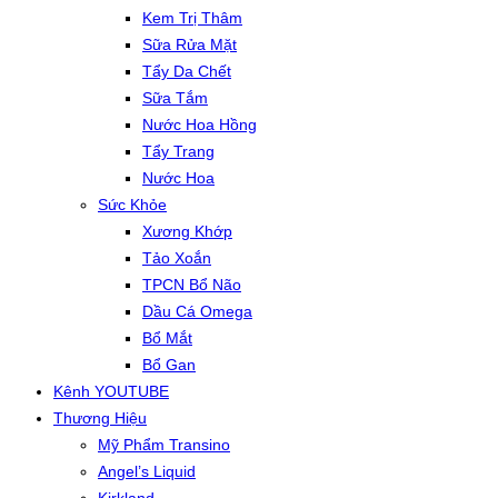
Kem Trị Thâm
Sữa Rửa Mặt
Tẩy Da Chết
Sữa Tắm
Nước Hoa Hồng
Tẩy Trang
Nước Hoa
Sức Khỏe
Xương Khớp
Tảo Xoắn
TPCN Bổ Não
Dầu Cá Omega
Bổ Mắt
Bổ Gan
Kênh YOUTUBE
Thương Hiệu
Mỹ Phẩm Transino
Angel’s Liquid