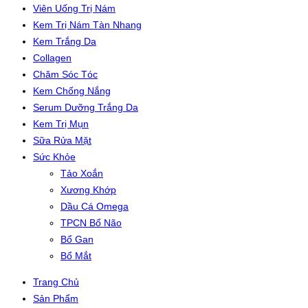
Viên Uống Trị Nám
Kem Trị Nám Tàn Nhang
Kem Trắng Da
Collagen
Chăm Sóc Tóc
Kem Chống Nắng
Serum Dưỡng Trắng Da
Kem Trị Mụn
Sữa Rửa Mặt
Sức Khỏe
Tảo Xoắn
Xương Khớp
Dầu Cá Omega
TPCN Bổ Não
Bổ Gan
Bổ Mắt
Trang Chủ
Sản Phẩm