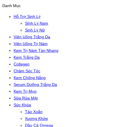
Danh Mục
Hỗ Trợ Sinh Lý
SInh Lý Nam
Sinh Lý Nữ
Viên Uống Trắng Da
Viên Uống Trị Nám
Kem Trị Nám Tàn Nhang
Kem Trắng Da
Collagen
Chăm Sóc Tóc
Kem Chống Nắng
Serum Dưỡng Trắng Da
Kem Trị Mụn
Sữa Rửa Mặt
Sức Khỏe
Tảo Xoắn
Xương Khớp
Dầu Cá Omega