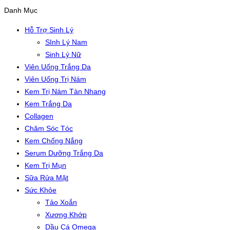
Danh Mục
Hỗ Trợ Sinh Lý
SInh Lý Nam
Sinh Lý Nữ
Viên Uống Trắng Da
Viên Uống Trị Nám
Kem Trị Nám Tàn Nhang
Kem Trắng Da
Collagen
Chăm Sóc Tóc
Kem Chống Nắng
Serum Dưỡng Trắng Da
Kem Trị Mụn
Sữa Rửa Mặt
Sức Khỏe
Tảo Xoắn
Xương Khớp
Dầu Cá Omega