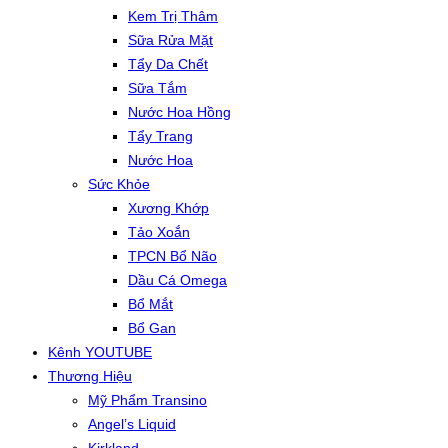
Kem Trị Thâm
Sữa Rửa Mặt
Tẩy Da Chết
Sữa Tắm
Nước Hoa Hồng
Tẩy Trang
Nước Hoa
Sức Khỏe
Xương Khớp
Tảo Xoắn
TPCN Bổ Não
Dầu Cá Omega
Bổ Mắt
Bổ Gan
Kênh YOUTUBE
Thương Hiệu
Mỹ Phẩm Transino
Angel’s Liquid