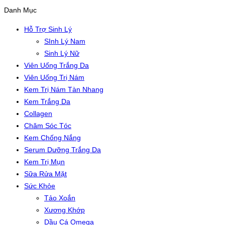
Danh Mục
Hỗ Trợ Sinh Lý
SInh Lý Nam
Sinh Lý Nữ
Viên Uống Trắng Da
Viên Uống Trị Nám
Kem Trị Nám Tàn Nhang
Kem Trắng Da
Collagen
Chăm Sóc Tóc
Kem Chống Nắng
Serum Dưỡng Trắng Da
Kem Trị Mụn
Sữa Rửa Mặt
Sức Khỏe
Tảo Xoắn
Xương Khớp
Dầu Cá Omega