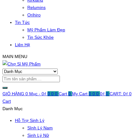
Kirkland
Relumins
Orihiro
Tin Tức
Mỹ Phẩm Làm Đẹp
Tin Sức Khỏe
Liên Hệ
MAIN MENU
GIỎ HÀNG
0 Mục -
0
₫
0
0
0
Cart
0
My Cart
0
0
0
0
₫
0
CART:
0
₫
0
Cart
Danh Mục
Hỗ Trợ Sinh Lý
SInh Lý Nam
Sinh Lý Nữ