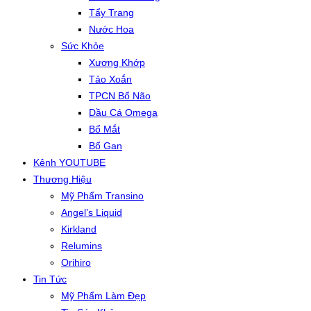
Tẩy Trang
Nước Hoa
Sức Khỏe
Xương Khớp
Tảo Xoắn
TPCN Bổ Não
Dầu Cá Omega
Bổ Mắt
Bổ Gan
Kênh YOUTUBE
Thương Hiệu
Mỹ Phẩm Transino
Angel’s Liquid
Kirkland
Relumins
Orihiro
Tin Tức
Mỹ Phẩm Làm Đẹp