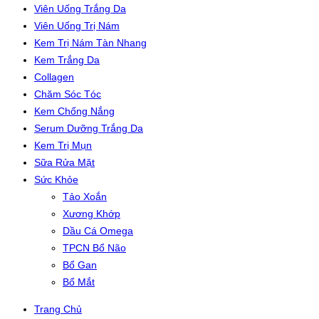
Viên Uống Trắng Da
Viên Uống Trị Nám
Kem Trị Nám Tàn Nhang
Kem Trắng Da
Collagen
Chăm Sóc Tóc
Kem Chống Nắng
Serum Dưỡng Trắng Da
Kem Trị Mụn
Sữa Rửa Mặt
Sức Khỏe
Tảo Xoắn
Xương Khớp
Dầu Cá Omega
TPCN Bổ Não
Bổ Gan
Bổ Mắt
Trang Chủ