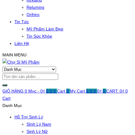
Kirkland
Relumins
Orihiro
Tin Tức
Mỹ Phẩm Làm Đẹp
Tin Sức Khỏe
Liên Hệ
MAIN MENU
GIỎ HÀNG
0 Mục -
0
₫
0
0
0
Cart
0
My Cart
0
0
0
0
₫
0
CART:
0
₫
0
Cart
Danh Mục
Hỗ Trợ Sinh Lý
SInh Lý Nam
Sinh Lý Nữ