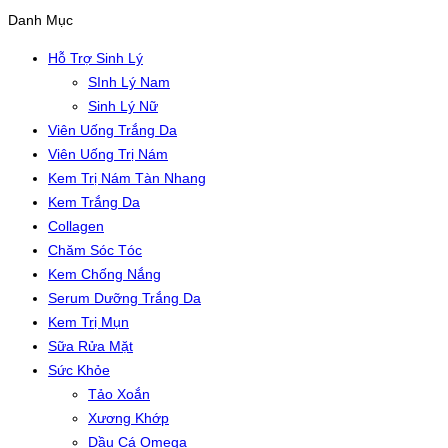
Danh Mục
Hỗ Trợ Sinh Lý
SInh Lý Nam
Sinh Lý Nữ
Viên Uống Trắng Da
Viên Uống Trị Nám
Kem Trị Nám Tàn Nhang
Kem Trắng Da
Collagen
Chăm Sóc Tóc
Kem Chống Nắng
Serum Dưỡng Trắng Da
Kem Trị Mụn
Sữa Rửa Mặt
Sức Khỏe
Tảo Xoắn
Xương Khớp
Dầu Cá Omega