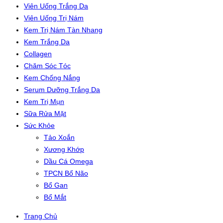
Viên Uống Trắng Da
Viên Uống Trị Nám
Kem Trị Nám Tàn Nhang
Kem Trắng Da
Collagen
Chăm Sóc Tóc
Kem Chống Nắng
Serum Dưỡng Trắng Da
Kem Trị Mụn
Sữa Rửa Mặt
Sức Khỏe
Tảo Xoắn
Xương Khớp
Dầu Cá Omega
TPCN Bổ Não
Bổ Gan
Bổ Mắt
Trang Chủ