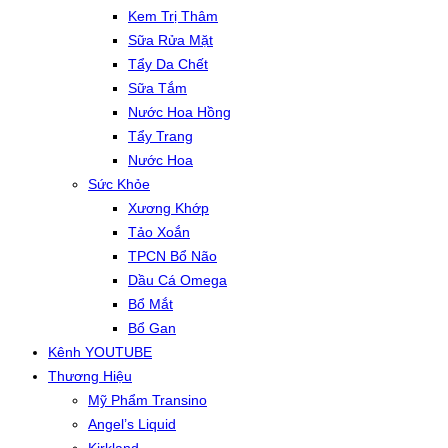
Kem Trị Thâm
Sữa Rửa Mặt
Tẩy Da Chết
Sữa Tắm
Nước Hoa Hồng
Tẩy Trang
Nước Hoa
Sức Khỏe
Xương Khớp
Tảo Xoắn
TPCN Bổ Não
Dầu Cá Omega
Bổ Mắt
Bổ Gan
Kênh YOUTUBE
Thương Hiệu
Mỹ Phẩm Transino
Angel’s Liquid