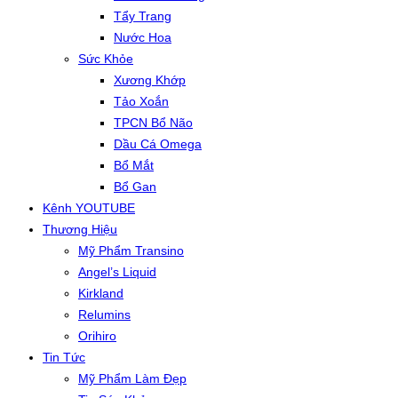
Tẩy Trang
Nước Hoa
Sức Khỏe
Xương Khớp
Tảo Xoắn
TPCN Bổ Não
Dầu Cá Omega
Bổ Mắt
Bổ Gan
Kênh YOUTUBE
Thương Hiệu
Mỹ Phẩm Transino
Angel’s Liquid
Kirkland
Relumins
Orihiro
Tin Tức
Mỹ Phẩm Làm Đẹp