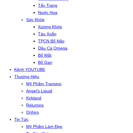
Tẩy Trang
Nước Hoa
Sức Khỏe
Xương Khớp
Tảo Xoắn
TPCN Bổ Não
Dầu Cá Omega
Bổ Mắt
Bổ Gan
Kênh YOUTUBE
Thương Hiệu
Mỹ Phẩm Transino
Angel’s Liquid
Kirkland
Relumins
Orihiro
Tin Tức
Mỹ Phẩm Làm Đẹp