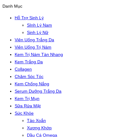
Danh Mục
Hỗ Trợ Sinh Lý
SInh Lý Nam
Sinh Lý Nữ
Viên Uống Trắng Da
Viên Uống Trị Nám
Kem Trị Nám Tàn Nhang
Kem Trắng Da
Collagen
Chăm Sóc Tóc
Kem Chống Nắng
Serum Dưỡng Trắng Da
Kem Trị Mụn
Sữa Rửa Mặt
Sức Khỏe
Tảo Xoắn
Xương Khớp
Dầu Cá Omega