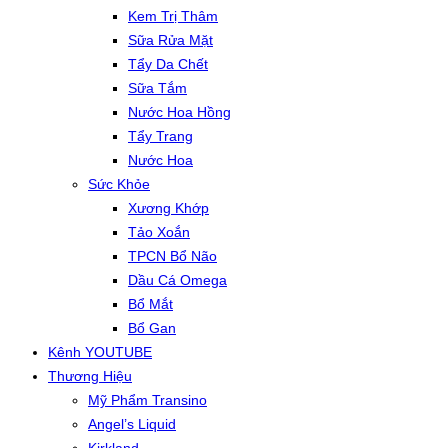
Kem Trị Thâm
Sữa Rửa Mặt
Tẩy Da Chết
Sữa Tắm
Nước Hoa Hồng
Tẩy Trang
Nước Hoa
Sức Khỏe
Xương Khớp
Tảo Xoắn
TPCN Bổ Não
Dầu Cá Omega
Bổ Mắt
Bổ Gan
Kênh YOUTUBE
Thương Hiệu
Mỹ Phẩm Transino
Angel’s Liquid