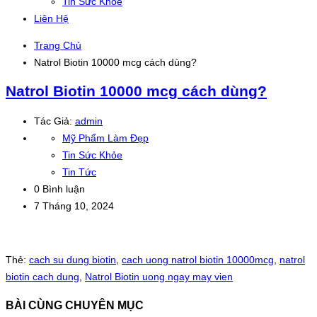
Tin Sức Khỏe
Liên Hệ
Trang Chủ
Natrol Biotin 10000 mcg cách dùng?
Natrol Biotin 10000 mcg cách dùng?
Tác Giả:
admin
Mỹ Phẩm Làm Đẹp
Tin Sức Khỏe
Tin Tức
0 Bình luận
7 Tháng 10, 2024
Thẻ:
cach su dung biotin
,
cach uong natrol biotin 10000mcg
,
natrol
biotin cach dung
,
Natrol Biotin uong ngay may vien
BÀI CÙNG CHUYÊN MỤC