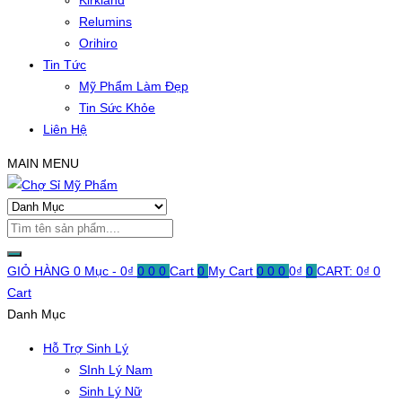
Kirkland
Relumins
Orihiro
Tin Tức
Mỹ Phẩm Làm Đẹp
Tin Sức Khỏe
Liên Hệ
MAIN MENU
GIỎ HÀNG
0 Mục -
0
₫
0
0
0
Cart
0
My Cart
0
0
0
0
₫
0
CART:
0
₫
0
Cart
Danh Mục
Hỗ Trợ Sinh Lý
SInh Lý Nam
Sinh Lý Nữ