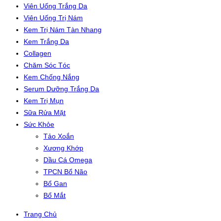
Viên Uống Trắng Da
Viên Uống Trị Nám
Kem Trị Nám Tàn Nhang
Kem Trắng Da
Collagen
Chăm Sóc Tóc
Kem Chống Nắng
Serum Dưỡng Trắng Da
Kem Trị Mụn
Sữa Rửa Mặt
Sức Khỏe
Tảo Xoắn
Xương Khớp
Dầu Cá Omega
TPCN Bổ Não
Bổ Gan
Bổ Mắt
Trang Chủ