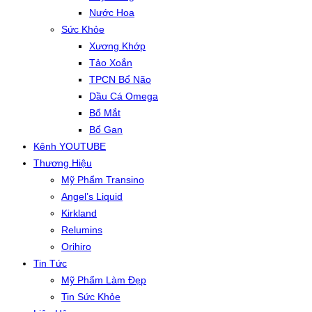
Nước Hoa
Sức Khỏe
Xương Khớp
Tảo Xoắn
TPCN Bổ Não
Dầu Cá Omega
Bổ Mắt
Bổ Gan
Kênh YOUTUBE
Thương Hiệu
Mỹ Phẩm Transino
Angel’s Liquid
Kirkland
Relumins
Orihiro
Tin Tức
Mỹ Phẩm Làm Đẹp
Tin Sức Khỏe