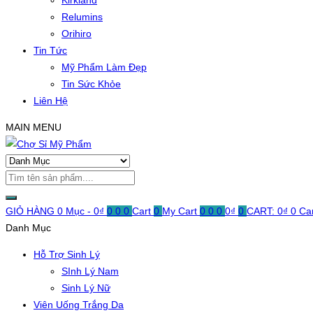
Kirkland
Relumins
Orihiro
Tin Tức
Mỹ Phẩm Làm Đẹp
Tin Sức Khỏe
Liên Hệ
MAIN MENU
GIỎ HÀNG
0 Mục -
0
₫
0
0
0
Cart
0
My Cart
0
0
0
0
₫
0
CART:
0
₫
0
Ca
Danh Mục
Hỗ Trợ Sinh Lý
SInh Lý Nam
Sinh Lý Nữ
Viên Uống Trắng Da