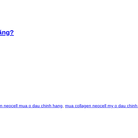
hãng?
en neocell mua o dau chinh hang
,
mua collagen neocell my o dau chin