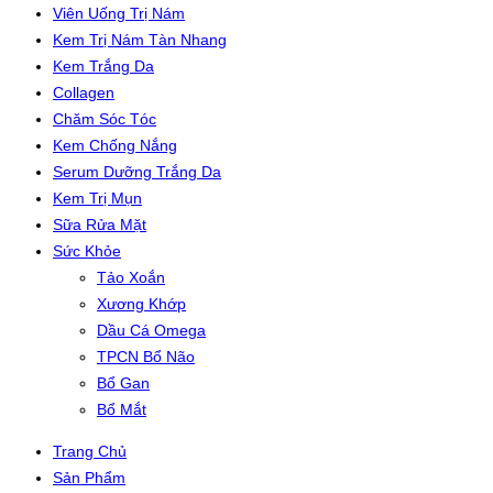
Viên Uống Trị Nám
Kem Trị Nám Tàn Nhang
Kem Trắng Da
Collagen
Chăm Sóc Tóc
Kem Chống Nắng
Serum Dưỡng Trắng Da
Kem Trị Mụn
Sữa Rửa Mặt
Sức Khỏe
Tảo Xoắn
Xương Khớp
Dầu Cá Omega
TPCN Bổ Não
Bổ Gan
Bổ Mắt
Trang Chủ
Sản Phẩm