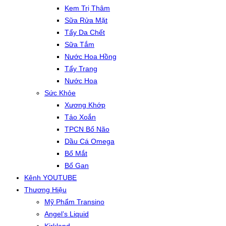
Kem Trị Thâm
Sữa Rửa Mặt
Tẩy Da Chết
Sữa Tắm
Nước Hoa Hồng
Tẩy Trang
Nước Hoa
Sức Khỏe
Xương Khớp
Tảo Xoắn
TPCN Bổ Não
Dầu Cá Omega
Bổ Mắt
Bổ Gan
Kênh YOUTUBE
Thương Hiệu
Mỹ Phẩm Transino
Angel’s Liquid