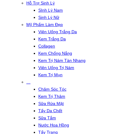
Hỗ Trợ Sinh Lý
SInh Lý Nam
Sinh Lý Nữ
Mỹ Phẩm Làm Đẹp
Viên Uống Trắng Da
Kem Trắng Da
Collagen
Kem Chống Nắng
Kem Trị Nám Tàn Nhang
Viên Uống Trị Nám
Kem Trị Mụn
…
Chăm Sóc Tóc
Kem Trị Thâm
Sữa Rửa Mặt
Tẩy Da Chết
Sữa Tắm
Nước Hoa Hồng
Tẩy Trang