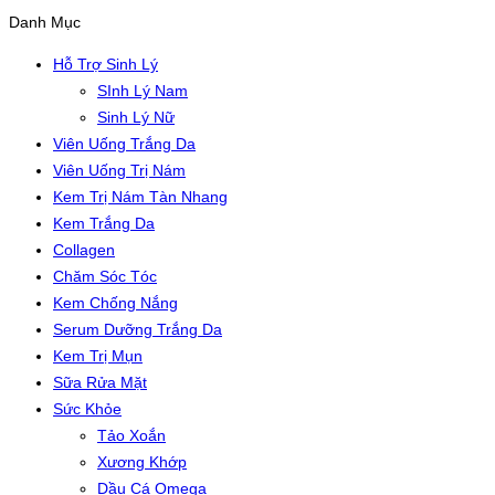
Danh Mục
Hỗ Trợ Sinh Lý
SInh Lý Nam
Sinh Lý Nữ
Viên Uống Trắng Da
Viên Uống Trị Nám
Kem Trị Nám Tàn Nhang
Kem Trắng Da
Collagen
Chăm Sóc Tóc
Kem Chống Nắng
Serum Dưỡng Trắng Da
Kem Trị Mụn
Sữa Rửa Mặt
Sức Khỏe
Tảo Xoắn
Xương Khớp
Dầu Cá Omega