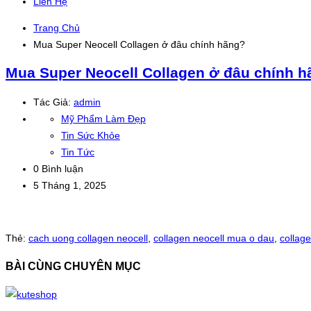
Liên Hệ
Trang Chủ
Mua Super Neocell Collagen ở đâu chính hãng?
Mua Super Neocell Collagen ở đâu chính 
Tác Giả:
admin
Mỹ Phẩm Làm Đẹp
Tin Sức Khỏe
Tin Tức
0 Bình luận
5 Tháng 1, 2025
Thẻ:
cach uong collagen neocell
,
collagen neocell mua o dau
,
collag
BÀI CÙNG CHUYÊN MỤC