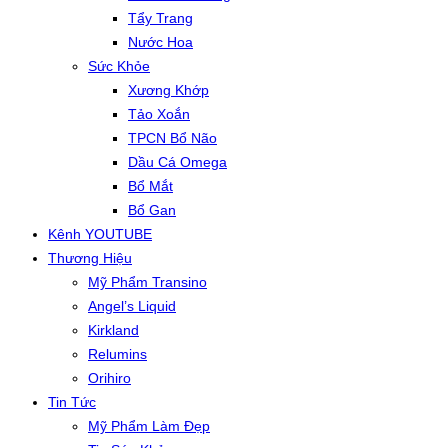
Tẩy Trang
Nước Hoa
Sức Khỏe
Xương Khớp
Tảo Xoắn
TPCN Bổ Não
Dầu Cá Omega
Bổ Mắt
Bổ Gan
Kênh YOUTUBE
Thương Hiệu
Mỹ Phẩm Transino
Angel’s Liquid
Kirkland
Relumins
Orihiro
Tin Tức
Mỹ Phẩm Làm Đẹp