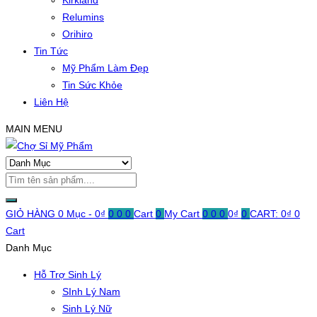
Kirkland
Relumins
Orihiro
Tin Tức
Mỹ Phẩm Làm Đẹp
Tin Sức Khỏe
Liên Hệ
MAIN MENU
GIỎ HÀNG
0 Mục -
0
₫
0
0
0
Cart
0
My Cart
0
0
0
0
₫
0
CART:
0
₫
0
Cart
Danh Mục
Hỗ Trợ Sinh Lý
SInh Lý Nam
Sinh Lý Nữ