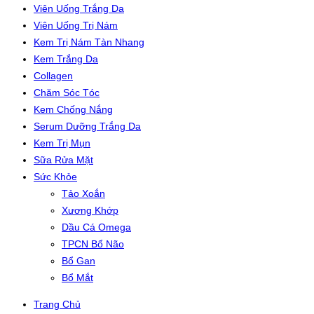
Viên Uống Trắng Da
Viên Uống Trị Nám
Kem Trị Nám Tàn Nhang
Kem Trắng Da
Collagen
Chăm Sóc Tóc
Kem Chống Nắng
Serum Dưỡng Trắng Da
Kem Trị Mụn
Sữa Rửa Mặt
Sức Khỏe
Tảo Xoắn
Xương Khớp
Dầu Cá Omega
TPCN Bổ Não
Bổ Gan
Bổ Mắt
Trang Chủ