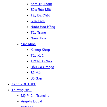
Kem Trị Thâm
Sữa Rửa Mặt
Tẩy Da Chết
Sữa Tắm
Nước Hoa Hồng
Tẩy Trang
Nước Hoa
Sức Khỏe
Xương Khớp
Tảo Xoắn
TPCN Bổ Não
Dầu Cá Omega
Bổ Mắt
Bổ Gan
Kênh YOUTUBE
Thương Hiệu
Mỹ Phẩm Transino
Angel’s Liquid