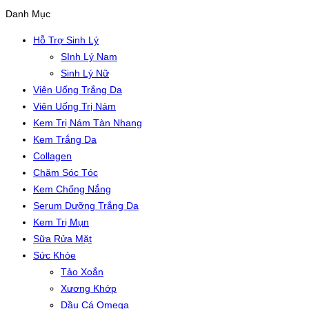
Danh Mục
Hỗ Trợ Sinh Lý
SInh Lý Nam
Sinh Lý Nữ
Viên Uống Trắng Da
Viên Uống Trị Nám
Kem Trị Nám Tàn Nhang
Kem Trắng Da
Collagen
Chăm Sóc Tóc
Kem Chống Nắng
Serum Dưỡng Trắng Da
Kem Trị Mụn
Sữa Rửa Mặt
Sức Khỏe
Tảo Xoắn
Xương Khớp
Dầu Cá Omega