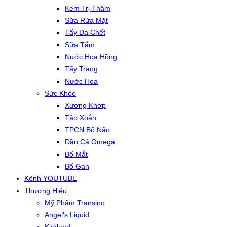
Kem Trị Thâm
Sữa Rửa Mặt
Tẩy Da Chết
Sữa Tắm
Nước Hoa Hồng
Tẩy Trang
Nước Hoa
Sức Khỏe
Xương Khớp
Tảo Xoắn
TPCN Bổ Não
Dầu Cá Omega
Bổ Mắt
Bổ Gan
Kênh YOUTUBE
Thương Hiệu
Mỹ Phẩm Transino
Angel’s Liquid