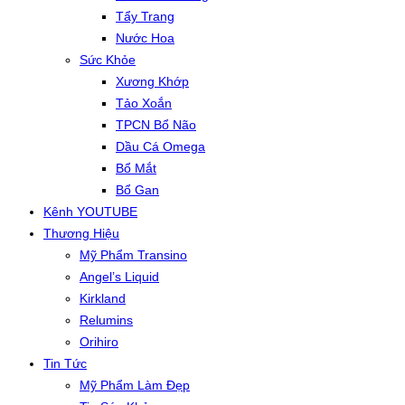
Tẩy Trang
Nước Hoa
Sức Khỏe
Xương Khớp
Tảo Xoắn
TPCN Bổ Não
Dầu Cá Omega
Bổ Mắt
Bổ Gan
Kênh YOUTUBE
Thương Hiệu
Mỹ Phẩm Transino
Angel’s Liquid
Kirkland
Relumins
Orihiro
Tin Tức
Mỹ Phẩm Làm Đẹp