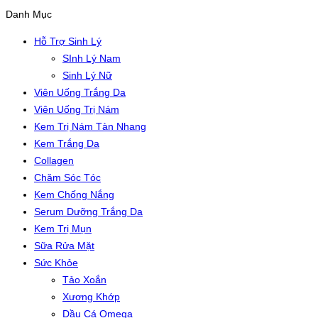
Danh Mục
Hỗ Trợ Sinh Lý
SInh Lý Nam
Sinh Lý Nữ
Viên Uống Trắng Da
Viên Uống Trị Nám
Kem Trị Nám Tàn Nhang
Kem Trắng Da
Collagen
Chăm Sóc Tóc
Kem Chống Nắng
Serum Dưỡng Trắng Da
Kem Trị Mụn
Sữa Rửa Mặt
Sức Khỏe
Tảo Xoắn
Xương Khớp
Dầu Cá Omega