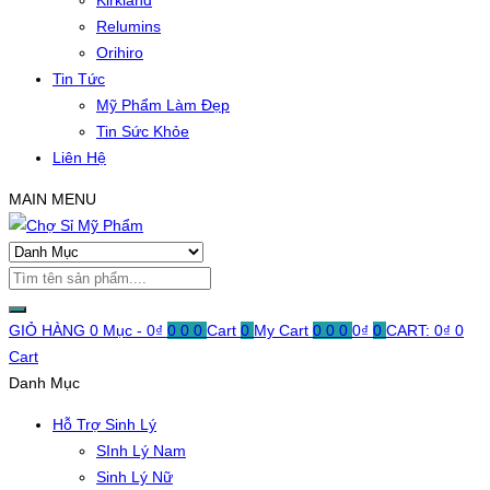
Kirkland
Relumins
Orihiro
Tin Tức
Mỹ Phẩm Làm Đẹp
Tin Sức Khỏe
Liên Hệ
MAIN MENU
GIỎ HÀNG
0 Mục -
0
₫
0
0
0
Cart
0
My Cart
0
0
0
0
₫
0
CART:
0
₫
0
Cart
Danh Mục
Hỗ Trợ Sinh Lý
SInh Lý Nam
Sinh Lý Nữ