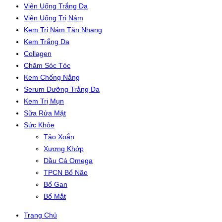
Viên Uống Trắng Da
Viên Uống Trị Nám
Kem Trị Nám Tàn Nhang
Kem Trắng Da
Collagen
Chăm Sóc Tóc
Kem Chống Nắng
Serum Dưỡng Trắng Da
Kem Trị Mụn
Sữa Rửa Mặt
Sức Khỏe
Tảo Xoắn
Xương Khớp
Dầu Cá Omega
TPCN Bổ Não
Bổ Gan
Bổ Mắt
Trang Chủ