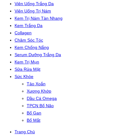
Viên Uống Trắng Da
Viên Uống Trị Nám
Kem Trị Nám Tàn Nhang
Kem Trắng Da
Collagen
Chăm Sóc Tóc
Kem Chống Nắng
Serum Dưỡng Trắng Da
Kem Trị Mụn
Sữa Rửa Mặt
Sức Khỏe
Tảo Xoắn
Xương Khớp
Dầu Cá Omega
TPCN Bổ Não
Bổ Gan
Bổ Mắt
Trang Chủ