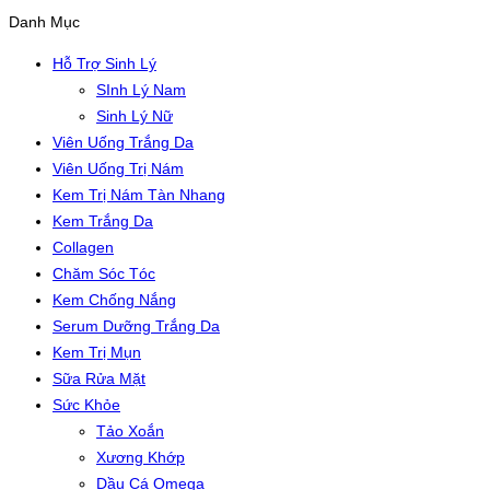
Danh Mục
Hỗ Trợ Sinh Lý
SInh Lý Nam
Sinh Lý Nữ
Viên Uống Trắng Da
Viên Uống Trị Nám
Kem Trị Nám Tàn Nhang
Kem Trắng Da
Collagen
Chăm Sóc Tóc
Kem Chống Nắng
Serum Dưỡng Trắng Da
Kem Trị Mụn
Sữa Rửa Mặt
Sức Khỏe
Tảo Xoắn
Xương Khớp
Dầu Cá Omega