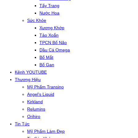
Tẩy Trang
Nước Hoa
Sức Khỏe
Xương Khớp
Tảo Xoắn
TPCN Bổ Não
Dầu Cá Omega
Bổ Mắt
Bổ Gan
Kênh YOUTUBE
Thương Hiệu
Mỹ Phẩm Transino
Angel’s Liquid
Kirkland
Relumins
Orihiro
Tin Tức
Mỹ Phẩm Làm Đẹp