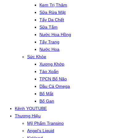
Kem Trị Thâm
Sữa Rửa Mặt
Tẩy Da Chết
Sữa Tắm
Nước Hoa Hồng
Tẩy Trang
Nước Hoa
Sức Khỏe
Xương Khớp
Tảo Xoắn
TPCN Bổ Não
Dầu Cá Omega
Bổ Mắt
Bổ Gan
Kênh YOUTUBE
Thương Hiệu
Mỹ Phẩm Transino
Angel’s Liquid