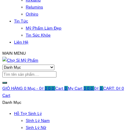
Kirkland
Relumins
Orihiro
Tin Tức
Mỹ Phẩm Làm Đẹp
Tin Sức Khỏe
Liên Hệ
MAIN MENU
GIỎ HÀNG
0 Mục -
0
₫
0
0
0
Cart
0
My Cart
0
0
0
0
₫
0
CART:
0
₫
0
Cart
Danh Mục
Hỗ Trợ Sinh Lý
SInh Lý Nam
Sinh Lý Nữ