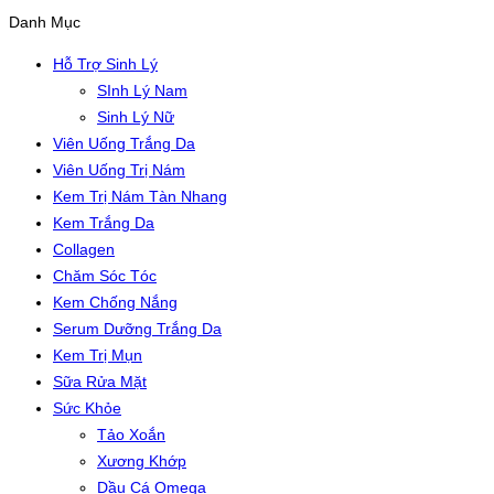
Danh Mục
Hỗ Trợ Sinh Lý
SInh Lý Nam
Sinh Lý Nữ
Viên Uống Trắng Da
Viên Uống Trị Nám
Kem Trị Nám Tàn Nhang
Kem Trắng Da
Collagen
Chăm Sóc Tóc
Kem Chống Nắng
Serum Dưỡng Trắng Da
Kem Trị Mụn
Sữa Rửa Mặt
Sức Khỏe
Tảo Xoắn
Xương Khớp
Dầu Cá Omega