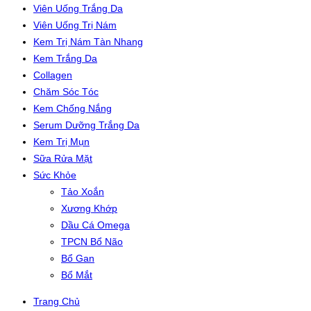
Viên Uống Trắng Da
Viên Uống Trị Nám
Kem Trị Nám Tàn Nhang
Kem Trắng Da
Collagen
Chăm Sóc Tóc
Kem Chống Nắng
Serum Dưỡng Trắng Da
Kem Trị Mụn
Sữa Rửa Mặt
Sức Khỏe
Tảo Xoắn
Xương Khớp
Dầu Cá Omega
TPCN Bổ Não
Bổ Gan
Bổ Mắt
Trang Chủ