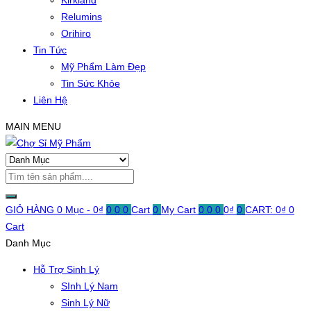
Kirkland
Relumins
Orihiro
Tin Tức
Mỹ Phẩm Làm Đẹp
Tin Sức Khỏe
Liên Hệ
MAIN MENU
GIỎ HÀNG
0 Mục -
0
₫
0
0
0
Cart
0
My Cart
0
0
0
0
₫
0
CART:
0
₫
0
Cart
Danh Mục
Hỗ Trợ Sinh Lý
SInh Lý Nam
Sinh Lý Nữ