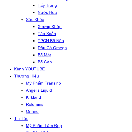
Tẩy Trang
Nước Hoa
Sức Khỏe
Xương Khớp
Tảo Xoắn
TPCN Bổ Não
Dầu Cá Omega
Bổ Mắt
Bổ Gan
Kênh YOUTUBE
Thương Hiệu
Mỹ Phẩm Transino
Angel’s Liquid
Kirkland
Relumins
Orihiro
Tin Tức
Mỹ Phẩm Làm Đẹp