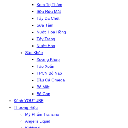
Kem Trị Thâm
Sữa Rửa Mặt
Tẩy Da Chết
Sữa Tắm
Nước Hoa Hồng
Tẩy Trang
Nước Hoa
Sức Khỏe
Xương Khớp
Tảo Xoắn
TPCN Bổ Não
Dầu Cá Omega
Bổ Mắt
Bổ Gan
Kênh YOUTUBE
Thương Hiệu
Mỹ Phẩm Transino
Angel’s Liquid