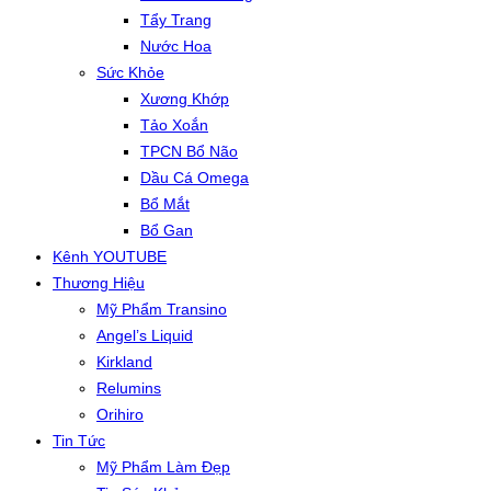
Tẩy Trang
Nước Hoa
Sức Khỏe
Xương Khớp
Tảo Xoắn
TPCN Bổ Não
Dầu Cá Omega
Bổ Mắt
Bổ Gan
Kênh YOUTUBE
Thương Hiệu
Mỹ Phẩm Transino
Angel’s Liquid
Kirkland
Relumins
Orihiro
Tin Tức
Mỹ Phẩm Làm Đẹp