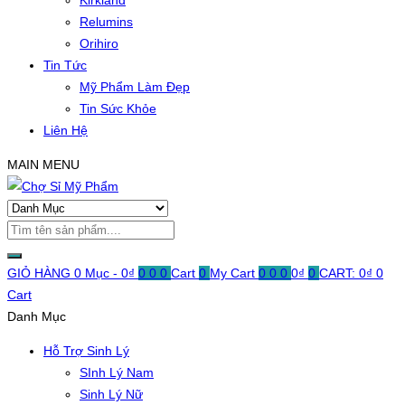
Kirkland
Relumins
Orihiro
Tin Tức
Mỹ Phẩm Làm Đẹp
Tin Sức Khỏe
Liên Hệ
MAIN MENU
GIỎ HÀNG
0 Mục -
0
₫
0
0
0
Cart
0
My Cart
0
0
0
0
₫
0
CART:
0
₫
0
Cart
Danh Mục
Hỗ Trợ Sinh Lý
SInh Lý Nam
Sinh Lý Nữ