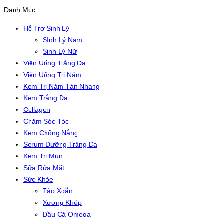
Danh Mục
Hỗ Trợ Sinh Lý
SInh Lý Nam
Sinh Lý Nữ
Viên Uống Trắng Da
Viên Uống Trị Nám
Kem Trị Nám Tàn Nhang
Kem Trắng Da
Collagen
Chăm Sóc Tóc
Kem Chống Nắng
Serum Dưỡng Trắng Da
Kem Trị Mụn
Sữa Rửa Mặt
Sức Khỏe
Tảo Xoắn
Xương Khớp
Dầu Cá Omega