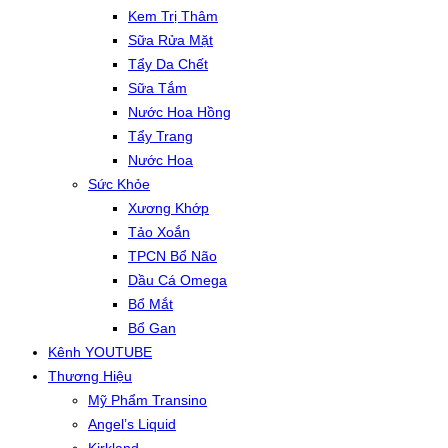
Kem Trị Thâm
Sữa Rửa Mặt
Tẩy Da Chết
Sữa Tắm
Nước Hoa Hồng
Tẩy Trang
Nước Hoa
Sức Khỏe
Xương Khớp
Tảo Xoắn
TPCN Bổ Não
Dầu Cá Omega
Bổ Mắt
Bổ Gan
Kênh YOUTUBE
Thương Hiệu
Mỹ Phẩm Transino
Angel’s Liquid