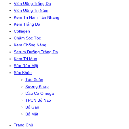
Viên Uống Trắng Da
Viên Uống Trị Nám
Kem Trị Nám Tàn Nhang
Kem Trắng Da
Collagen
Chăm Sóc Tóc
Kem Chống Nắng
Serum Dưỡng Trắng Da
Kem Trị Mụn
Sữa Rửa Mặt
Sức Khỏe
Tảo Xoắn
Xương Khớp
Dầu Cá Omega
TPCN Bổ Não
Bổ Gan
Bổ Mắt
Trang Chủ