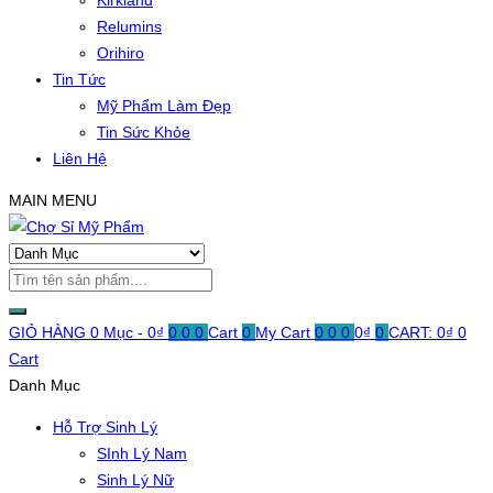
Kirkland
Relumins
Orihiro
Tin Tức
Mỹ Phẩm Làm Đẹp
Tin Sức Khỏe
Liên Hệ
MAIN MENU
GIỎ HÀNG
0 Mục -
0
₫
0
0
0
Cart
0
My Cart
0
0
0
0
₫
0
CART:
0
₫
0
Cart
Danh Mục
Hỗ Trợ Sinh Lý
SInh Lý Nam
Sinh Lý Nữ