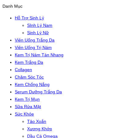
Danh Mục
Hỗ Trợ Sinh Lý
SInh Lý Nam
Sinh Lý Nữ
Viên Uống Trắng Da
Viên Uống Trị Nám
Kem Trị Nám Tàn Nhang
Kem Trắng Da
Collagen
Chăm Sóc Tóc
Kem Chống Nắng
Serum Dưỡng Trắng Da
Kem Trị Mụn
Sữa Rửa Mặt
Sức Khỏe
Tảo Xoắn
Xương Khớp
Dầu Cá Omega