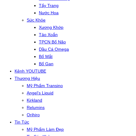
Tẩy Trang
Nước Hoa
Sức Khỏe
Xương Khớp
Tảo Xoắn
TPCN Bổ Não
Dầu Cá Omega
Bổ Mắt
Bổ Gan
Kênh YOUTUBE
Thương Hiệu
Mỹ Phẩm Transino
Angel’s Liquid
Kirkland
Relumins
Orihiro
Tin Tức
Mỹ Phẩm Làm Đẹp