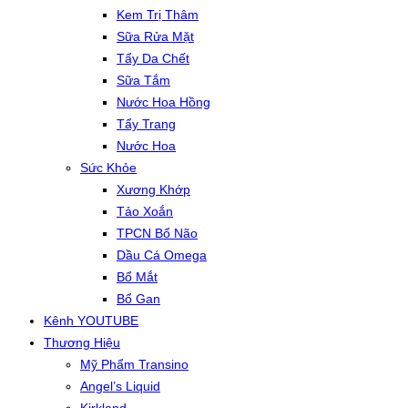
Kem Trị Thâm
Sữa Rửa Mặt
Tẩy Da Chết
Sữa Tắm
Nước Hoa Hồng
Tẩy Trang
Nước Hoa
Sức Khỏe
Xương Khớp
Tảo Xoắn
TPCN Bổ Não
Dầu Cá Omega
Bổ Mắt
Bổ Gan
Kênh YOUTUBE
Thương Hiệu
Mỹ Phẩm Transino
Angel’s Liquid