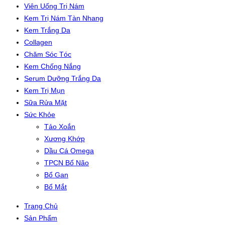
Viên Uống Trị Nám
Kem Trị Nám Tàn Nhang
Kem Trắng Da
Collagen
Chăm Sóc Tóc
Kem Chống Nắng
Serum Dưỡng Trắng Da
Kem Trị Mụn
Sữa Rửa Mặt
Sức Khỏe
Tảo Xoắn
Xương Khớp
Dầu Cá Omega
TPCN Bổ Não
Bổ Gan
Bổ Mắt
Trang Chủ
Sản Phẩm