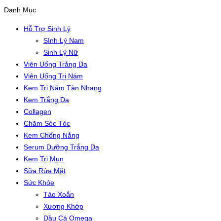
Danh Mục
Hỗ Trợ Sinh Lý
SInh Lý Nam
Sinh Lý Nữ
Viên Uống Trắng Da
Viên Uống Trị Nám
Kem Trị Nám Tàn Nhang
Kem Trắng Da
Collagen
Chăm Sóc Tóc
Kem Chống Nắng
Serum Dưỡng Trắng Da
Kem Trị Mụn
Sữa Rửa Mặt
Sức Khỏe
Tảo Xoắn
Xương Khớp
Dầu Cá Omega