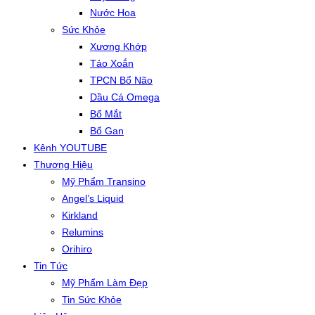
Nước Hoa
Sức Khỏe
Xương Khớp
Tảo Xoắn
TPCN Bổ Não
Dầu Cá Omega
Bổ Mắt
Bổ Gan
Kênh YOUTUBE
Thương Hiệu
Mỹ Phẩm Transino
Angel’s Liquid
Kirkland
Relumins
Orihiro
Tin Tức
Mỹ Phẩm Làm Đẹp
Tin Sức Khỏe