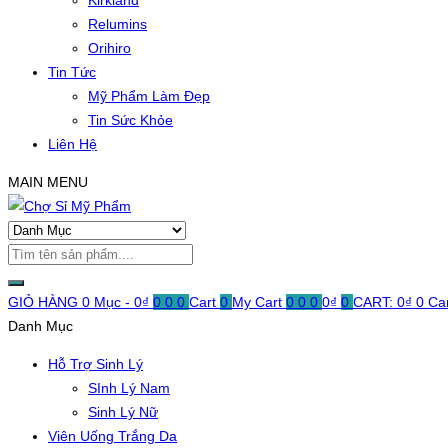
Kirkland
Relumins
Orihiro
Tin Tức
Mỹ Phẩm Làm Đẹp
Tin Sức Khỏe
Liên Hệ
MAIN MENU
GIỎ HÀNG
0 Mục -
0
₫
0
0
0
Cart
0
My Cart
0
0
0
0
₫
0
CART:
0
₫
0
Ca
Danh Mục
Hỗ Trợ Sinh Lý
SInh Lý Nam
Sinh Lý Nữ
Viên Uống Trắng Da