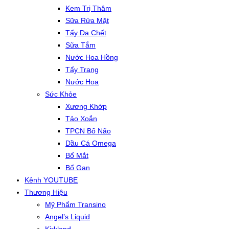
Kem Trị Thâm
Sữa Rửa Mặt
Tẩy Da Chết
Sữa Tắm
Nước Hoa Hồng
Tẩy Trang
Nước Hoa
Sức Khỏe
Xương Khớp
Tảo Xoắn
TPCN Bổ Não
Dầu Cá Omega
Bổ Mắt
Bổ Gan
Kênh YOUTUBE
Thương Hiệu
Mỹ Phẩm Transino
Angel’s Liquid