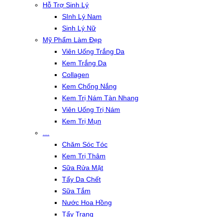
Hỗ Trợ Sinh Lý
SInh Lý Nam
Sinh Lý Nữ
Mỹ Phẩm Làm Đẹp
Viên Uống Trắng Da
Kem Trắng Da
Collagen
Kem Chống Nắng
Kem Trị Nám Tàn Nhang
Viên Uống Trị Nám
Kem Trị Mụn
…
Chăm Sóc Tóc
Kem Trị Thâm
Sữa Rửa Mặt
Tẩy Da Chết
Sữa Tắm
Nước Hoa Hồng
Tẩy Trang