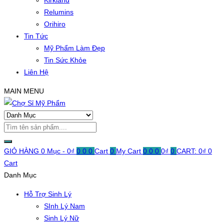
Kirkland
Relumins
Orihiro
Tin Tức
Mỹ Phẩm Làm Đẹp
Tin Sức Khỏe
Liên Hệ
MAIN MENU
GIỎ HÀNG
0 Mục -
0
₫
0
0
0
Cart
0
My Cart
0
0
0
0
₫
0
CART:
0
₫
0
Cart
Danh Mục
Hỗ Trợ Sinh Lý
SInh Lý Nam
Sinh Lý Nữ