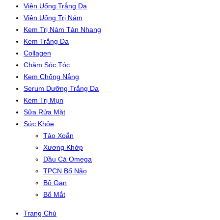
Viên Uống Trắng Da
Viên Uống Trị Nám
Kem Trị Nám Tàn Nhang
Kem Trắng Da
Collagen
Chăm Sóc Tóc
Kem Chống Nắng
Serum Dưỡng Trắng Da
Kem Trị Mụn
Sữa Rửa Mặt
Sức Khỏe
Tảo Xoắn
Xương Khớp
Dầu Cá Omega
TPCN Bổ Não
Bổ Gan
Bổ Mắt
Trang Chủ