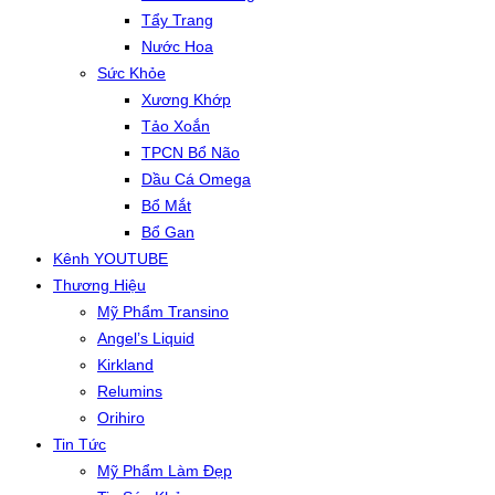
Tẩy Trang
Nước Hoa
Sức Khỏe
Xương Khớp
Tảo Xoắn
TPCN Bổ Não
Dầu Cá Omega
Bổ Mắt
Bổ Gan
Kênh YOUTUBE
Thương Hiệu
Mỹ Phẩm Transino
Angel’s Liquid
Kirkland
Relumins
Orihiro
Tin Tức
Mỹ Phẩm Làm Đẹp