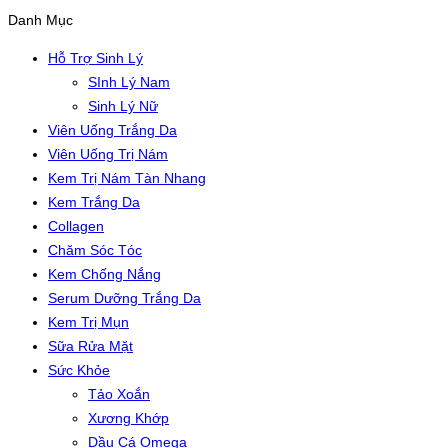
Danh Mục
Hỗ Trợ Sinh Lý
SInh Lý Nam
Sinh Lý Nữ
Viên Uống Trắng Da
Viên Uống Trị Nám
Kem Trị Nám Tàn Nhang
Kem Trắng Da
Collagen
Chăm Sóc Tóc
Kem Chống Nắng
Serum Dưỡng Trắng Da
Kem Trị Mụn
Sữa Rửa Mặt
Sức Khỏe
Tảo Xoắn
Xương Khớp
Dầu Cá Omega