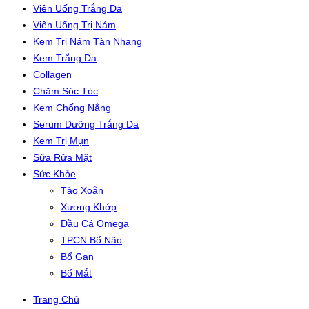
Viên Uống Trắng Da
Viên Uống Trị Nám
Kem Trị Nám Tàn Nhang
Kem Trắng Da
Collagen
Chăm Sóc Tóc
Kem Chống Nắng
Serum Dưỡng Trắng Da
Kem Trị Mụn
Sữa Rửa Mặt
Sức Khỏe
Tảo Xoắn
Xương Khớp
Dầu Cá Omega
TPCN Bổ Não
Bổ Gan
Bổ Mắt
Trang Chủ