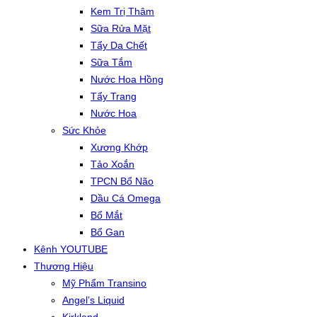
Kem Trị Thâm
Sữa Rửa Mặt
Tẩy Da Chết
Sữa Tắm
Nước Hoa Hồng
Tẩy Trang
Nước Hoa
Sức Khỏe
Xương Khớp
Tảo Xoắn
TPCN Bổ Não
Dầu Cá Omega
Bổ Mắt
Bổ Gan
Kênh YOUTUBE
Thương Hiệu
Mỹ Phẩm Transino
Angel’s Liquid