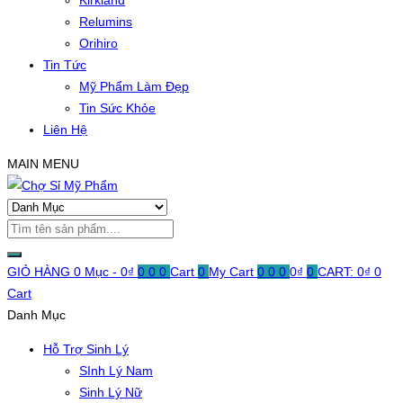
Kirkland
Relumins
Orihiro
Tin Tức
Mỹ Phẩm Làm Đẹp
Tin Sức Khỏe
Liên Hệ
MAIN MENU
GIỎ HÀNG
0 Mục -
0
₫
0
0
0
Cart
0
My Cart
0
0
0
0
₫
0
CART:
0
₫
0
Cart
Danh Mục
Hỗ Trợ Sinh Lý
SInh Lý Nam
Sinh Lý Nữ