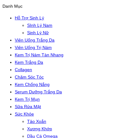
Danh Mục
Hỗ Trợ Sinh Lý
SInh Lý Nam
Sinh Lý Nữ
Viên Uống Trắng Da
Viên Uống Trị Nám
Kem Trị Nám Tàn Nhang
Kem Trắng Da
Collagen
Chăm Sóc Tóc
Kem Chống Nắng
Serum Dưỡng Trắng Da
Kem Trị Mụn
Sữa Rửa Mặt
Sức Khỏe
Tảo Xoắn
Xương Khớp
Dầu Cá Omega