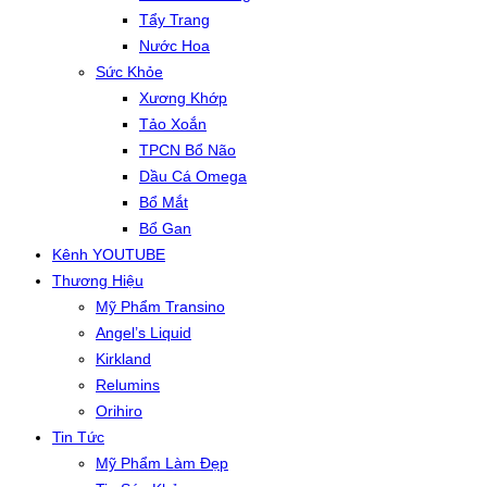
Tẩy Trang
Nước Hoa
Sức Khỏe
Xương Khớp
Tảo Xoắn
TPCN Bổ Não
Dầu Cá Omega
Bổ Mắt
Bổ Gan
Kênh YOUTUBE
Thương Hiệu
Mỹ Phẩm Transino
Angel’s Liquid
Kirkland
Relumins
Orihiro
Tin Tức
Mỹ Phẩm Làm Đẹp