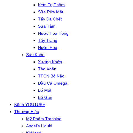
Kem Trị Thâm
Sữa Rửa Mặt
Tẩy Da Chết
Sữa Tắm
Nước Hoa Hồng
Tẩy Trang
Nước Hoa
Sức Khỏe
Xương Khớp
Tảo Xoắn
TPCN Bổ Não
Dầu Cá Omega
Bổ Mắt
Bổ Gan
Kênh YOUTUBE
Thương Hiệu
Mỹ Phẩm Transino
Angel’s Liquid