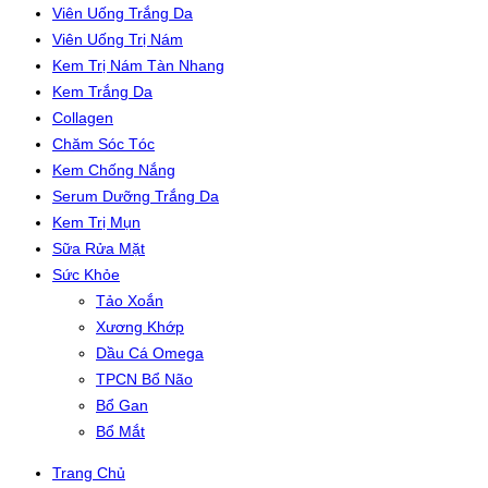
Viên Uống Trắng Da
Viên Uống Trị Nám
Kem Trị Nám Tàn Nhang
Kem Trắng Da
Collagen
Chăm Sóc Tóc
Kem Chống Nắng
Serum Dưỡng Trắng Da
Kem Trị Mụn
Sữa Rửa Mặt
Sức Khỏe
Tảo Xoắn
Xương Khớp
Dầu Cá Omega
TPCN Bổ Não
Bổ Gan
Bổ Mắt
Trang Chủ