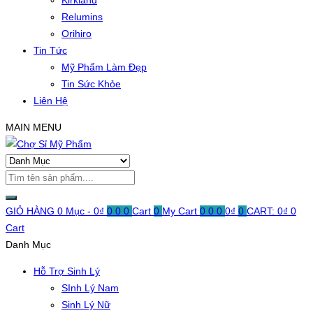
Kirkland
Relumins
Orihiro
Tin Tức
Mỹ Phẩm Làm Đẹp
Tin Sức Khỏe
Liên Hệ
MAIN MENU
GIỎ HÀNG
0 Mục -
0
₫
0
0
0
Cart
0
My Cart
0
0
0
0
₫
0
CART:
0
₫
0
Cart
Danh Mục
Hỗ Trợ Sinh Lý
SInh Lý Nam
Sinh Lý Nữ