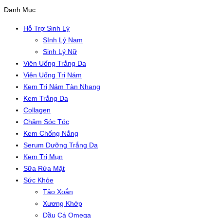
Danh Mục
Hỗ Trợ Sinh Lý
SInh Lý Nam
Sinh Lý Nữ
Viên Uống Trắng Da
Viên Uống Trị Nám
Kem Trị Nám Tàn Nhang
Kem Trắng Da
Collagen
Chăm Sóc Tóc
Kem Chống Nắng
Serum Dưỡng Trắng Da
Kem Trị Mụn
Sữa Rửa Mặt
Sức Khỏe
Tảo Xoắn
Xương Khớp
Dầu Cá Omega