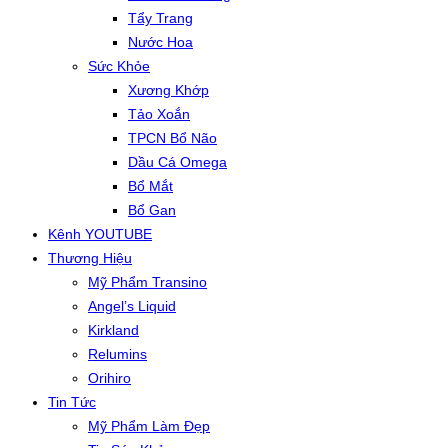
Tẩy Trang
Nước Hoa
Sức Khỏe
Xương Khớp
Tảo Xoắn
TPCN Bổ Não
Dầu Cá Omega
Bổ Mắt
Bổ Gan
Kênh YOUTUBE
Thương Hiệu
Mỹ Phẩm Transino
Angel’s Liquid
Kirkland
Relumins
Orihiro
Tin Tức
Mỹ Phẩm Làm Đẹp