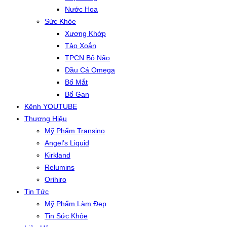
Nước Hoa
Sức Khỏe
Xương Khớp
Tảo Xoắn
TPCN Bổ Não
Dầu Cá Omega
Bổ Mắt
Bổ Gan
Kênh YOUTUBE
Thương Hiệu
Mỹ Phẩm Transino
Angel’s Liquid
Kirkland
Relumins
Orihiro
Tin Tức
Mỹ Phẩm Làm Đẹp
Tin Sức Khỏe