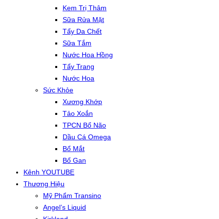
Kem Trị Thâm
Sữa Rửa Mặt
Tẩy Da Chết
Sữa Tắm
Nước Hoa Hồng
Tẩy Trang
Nước Hoa
Sức Khỏe
Xương Khớp
Tảo Xoắn
TPCN Bổ Não
Dầu Cá Omega
Bổ Mắt
Bổ Gan
Kênh YOUTUBE
Thương Hiệu
Mỹ Phẩm Transino
Angel’s Liquid