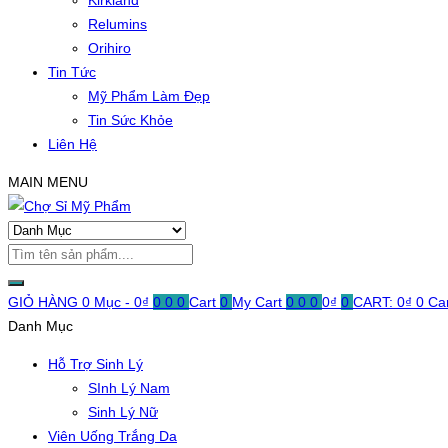
Kirkland
Relumins
Orihiro
Tin Tức
Mỹ Phẩm Làm Đẹp
Tin Sức Khỏe
Liên Hệ
MAIN MENU
GIỎ HÀNG
0 Mục -
0
₫
0
0
0
Cart
0
My Cart
0
0
0
0
₫
0
CART:
0
₫
0
Ca
Danh Mục
Hỗ Trợ Sinh Lý
SInh Lý Nam
Sinh Lý Nữ
Viên Uống Trắng Da