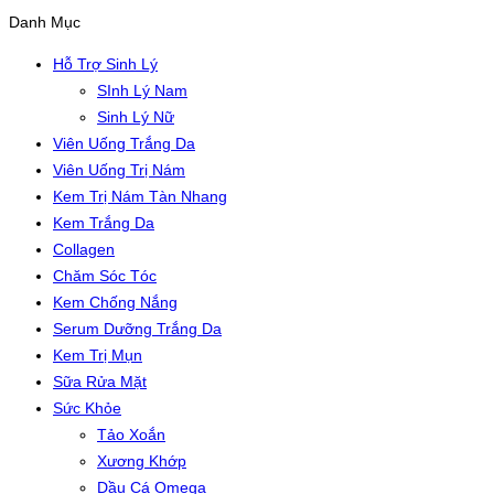
Danh Mục
Hỗ Trợ Sinh Lý
SInh Lý Nam
Sinh Lý Nữ
Viên Uống Trắng Da
Viên Uống Trị Nám
Kem Trị Nám Tàn Nhang
Kem Trắng Da
Collagen
Chăm Sóc Tóc
Kem Chống Nắng
Serum Dưỡng Trắng Da
Kem Trị Mụn
Sữa Rửa Mặt
Sức Khỏe
Tảo Xoắn
Xương Khớp
Dầu Cá Omega