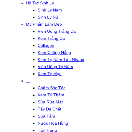
Hỗ Trợ Sinh Lý
SInh Lý Nam
Sinh Lý Nữ
Mỹ Phẩm Làm Đẹp
Viên Uống Trắng Da
Kem Trắng Da
Collagen
Kem Chống Nắng
Kem Trị Nám Tàn Nhang
Viên Uống Trị Nám
Kem Trị Mụn
…
Chăm Sóc Tóc
Kem Trị Thâm
Sữa Rửa Mặt
Tẩy Da Chết
Sữa Tắm
Nước Hoa Hồng
Tẩy Trang