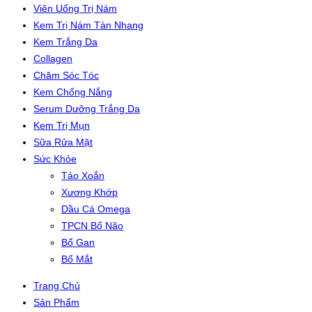
Viên Uống Trị Nám
Kem Trị Nám Tàn Nhang
Kem Trắng Da
Collagen
Chăm Sóc Tóc
Kem Chống Nắng
Serum Dưỡng Trắng Da
Kem Trị Mụn
Sữa Rửa Mặt
Sức Khỏe
Tảo Xoắn
Xương Khớp
Dầu Cá Omega
TPCN Bổ Não
Bổ Gan
Bổ Mắt
Trang Chủ
Sản Phẩm