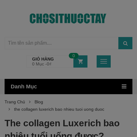
0
GIỎ HÀNG
0 Mục -
0
₫
Danh Mục
Trang Chủ
Blog
the collagen luxerich bao nhieu tuoi uong duoc
The collagen Luxerich bao
nhiêu tuổi uống được?