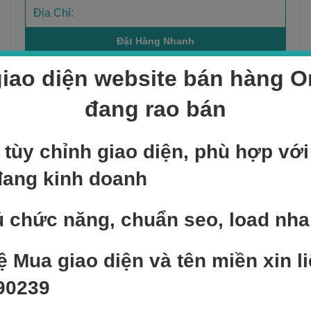
iao diện website bán hàng On
đang rao bán
Sản phẩm bán chạy
 tùy chỉnh giao diện, phù hợp vớ
NEW
Add to cart
đang kinh doanh
Sản phẩm mẫu 1
300,000
₫
 chức năng, chuẩn seo, load nh
NEW
Add to cart
ệ Mua giao diện và tên miền xin li
Sản phẩm mẫu 5
90239
400,000
₫