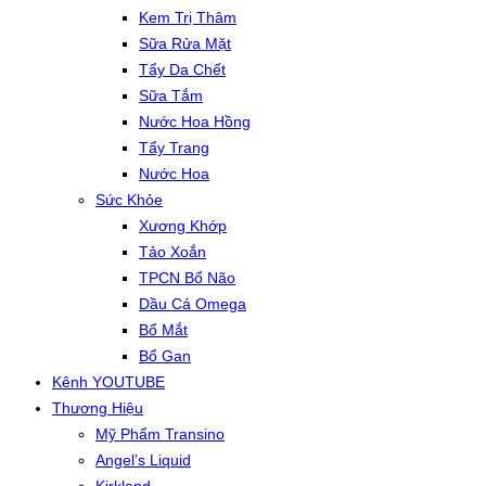
Kem Trị Thâm
Sữa Rửa Mặt
Tẩy Da Chết
Sữa Tắm
Nước Hoa Hồng
Tẩy Trang
Nước Hoa
Sức Khỏe
Xương Khớp
Tảo Xoắn
TPCN Bổ Não
Dầu Cá Omega
Bổ Mắt
Bổ Gan
Kênh YOUTUBE
Thương Hiệu
Mỹ Phẩm Transino
Angel’s Liquid