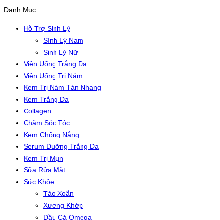
Danh Mục
Hỗ Trợ Sinh Lý
SInh Lý Nam
Sinh Lý Nữ
Viên Uống Trắng Da
Viên Uống Trị Nám
Kem Trị Nám Tàn Nhang
Kem Trắng Da
Collagen
Chăm Sóc Tóc
Kem Chống Nắng
Serum Dưỡng Trắng Da
Kem Trị Mụn
Sữa Rửa Mặt
Sức Khỏe
Tảo Xoắn
Xương Khớp
Dầu Cá Omega