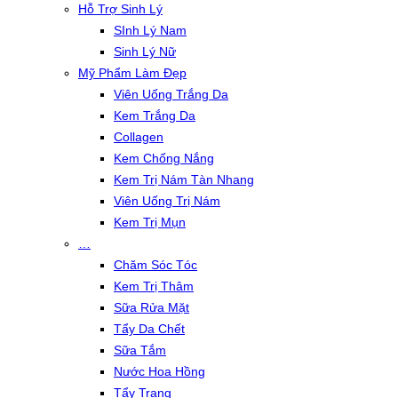
Hỗ Trợ Sinh Lý
SInh Lý Nam
Sinh Lý Nữ
Mỹ Phẩm Làm Đẹp
Viên Uống Trắng Da
Kem Trắng Da
Collagen
Kem Chống Nắng
Kem Trị Nám Tàn Nhang
Viên Uống Trị Nám
Kem Trị Mụn
…
Chăm Sóc Tóc
Kem Trị Thâm
Sữa Rửa Mặt
Tẩy Da Chết
Sữa Tắm
Nước Hoa Hồng
Tẩy Trang