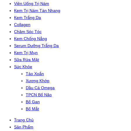
Viên Uống Trị Nám
Kem Trị Nám Tàn Nhang
Kem Trắng Da
Collagen
Chăm Sóc Tóc
Kem Chống Nắng
Serum Dưỡng Trắng Da
Kem Trị Mụn
Sữa Rửa Mặt
Sức Khỏe
Tảo Xoắn
Xương Khớp
Dầu Cá Omega
TPCN Bổ Não
Bổ Gan
Bổ Mắt
Trang Chủ
Sản Phẩm