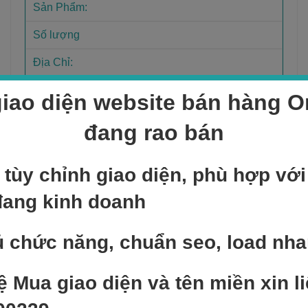
iao diện website bán hàng On
đang rao bán
Sản phẩm bán chạy
 tùy chỉnh giao diện, phù hợp vớ
đang kinh doanh
NEW
Add to cart
Sản phẩm mẫu 3
 chức năng, chuẩn seo, load nh
400,000
₫
ệ Mua giao diện và tên miền xin li
NEW
Add to cart