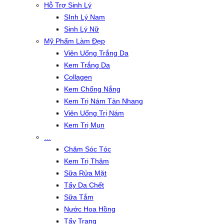
Hỗ Trợ Sinh Lý
SInh Lý Nam
Sinh Lý Nữ
Mỹ Phẩm Làm Đẹp
Viên Uống Trắng Da
Kem Trắng Da
Collagen
Kem Chống Nắng
Kem Trị Nám Tàn Nhang
Viên Uống Trị Nám
Kem Trị Mụn
…
Chăm Sóc Tóc
Kem Trị Thâm
Sữa Rửa Mặt
Tẩy Da Chết
Sữa Tắm
Nước Hoa Hồng
Tẩy Trang