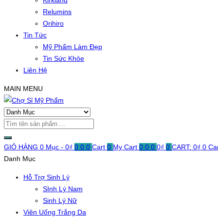
Kirkland
Relumins
Orihiro
Tin Tức
Mỹ Phẩm Làm Đẹp
Tin Sức Khỏe
Liên Hệ
MAIN MENU
GIỎ HÀNG
0 Mục -
0
₫
0
0
0
Cart
0
My Cart
0
0
0
0
₫
0
CART:
0
₫
0
Ca
Danh Mục
Hỗ Trợ Sinh Lý
SInh Lý Nam
Sinh Lý Nữ
Viên Uống Trắng Da