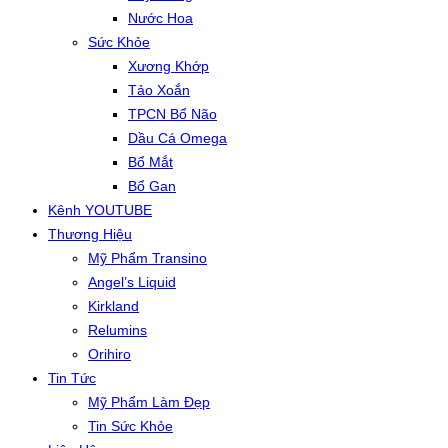
Nước Hoa
Sức Khỏe
Xương Khớp
Tảo Xoắn
TPCN Bổ Não
Dầu Cá Omega
Bổ Mắt
Bổ Gan
Kênh YOUTUBE
Thương Hiệu
Mỹ Phẩm Transino
Angel’s Liquid
Kirkland
Relumins
Orihiro
Tin Tức
Mỹ Phẩm Làm Đẹp
Tin Sức Khỏe