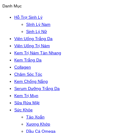
Danh Mục
Hỗ Trợ Sinh Lý
SInh Lý Nam
Sinh Lý Nữ
Viên Uống Trắng Da
Viên Uống Trị Nám
Kem Trị Nám Tàn Nhang
Kem Trắng Da
Collagen
Chăm Sóc Tóc
Kem Chống Nắng
Serum Dưỡng Trắng Da
Kem Trị Mụn
Sữa Rửa Mặt
Sức Khỏe
Tảo Xoắn
Xương Khớp
Dầu Cá Omega