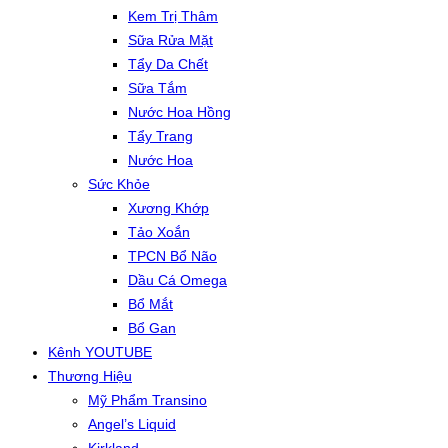
Kem Trị Thâm
Sữa Rửa Mặt
Tẩy Da Chết
Sữa Tắm
Nước Hoa Hồng
Tẩy Trang
Nước Hoa
Sức Khỏe
Xương Khớp
Tảo Xoắn
TPCN Bổ Não
Dầu Cá Omega
Bổ Mắt
Bổ Gan
Kênh YOUTUBE
Thương Hiệu
Mỹ Phẩm Transino
Angel’s Liquid