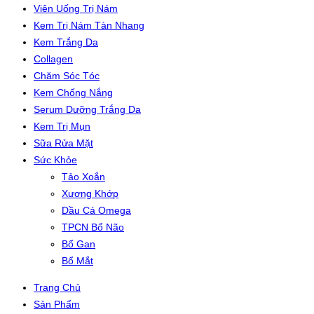
Viên Uống Trị Nám
Kem Trị Nám Tàn Nhang
Kem Trắng Da
Collagen
Chăm Sóc Tóc
Kem Chống Nắng
Serum Dưỡng Trắng Da
Kem Trị Mụn
Sữa Rửa Mặt
Sức Khỏe
Tảo Xoắn
Xương Khớp
Dầu Cá Omega
TPCN Bổ Não
Bổ Gan
Bổ Mắt
Trang Chủ
Sản Phẩm