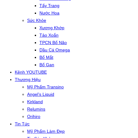
Tẩy Trang
Nước Hoa
Sức Khỏe
Xương Khớp
Tảo Xoắn
TPCN Bổ Não
Dầu Cá Omega
Bổ Mắt
Bổ Gan
Kênh YOUTUBE
Thương Hiệu
Mỹ Phẩm Transino
Angel’s Liquid
Kirkland
Relumins
Orihiro
Tin Tức
Mỹ Phẩm Làm Đẹp