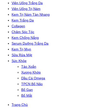
Viên Uống Trắng Da
Viên Uống Trị Nám
Kem Trị Nám Tàn Nhang
Kem Trắng Da
Collagen
Chăm Sóc Tóc
Kem Chống Nắng
Serum Dưỡng Trắng Da
Kem Trị Mụn
Sữa Rửa Mặt
Sức Khỏe
Tảo Xoắn
Xương Khớp
Dầu Cá Omega
TPCN Bổ Não
Bổ Gan
Bổ Mắt
Trang Chủ