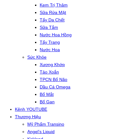
Kem Trị Thâm
Sữa Rửa Mặt
Tẩy Da Chết
Sữa Tắm
Nước Hoa Hồng
Tẩy Trang
Nước Hoa
Sức Khỏe
Xương Khớp
Tảo Xoắn
TPCN Bổ Não
Dầu Cá Omega
Bổ Mắt
Bổ Gan
Kênh YOUTUBE
Thương Hiệu
Mỹ Phẩm Transino
Angel’s Liquid