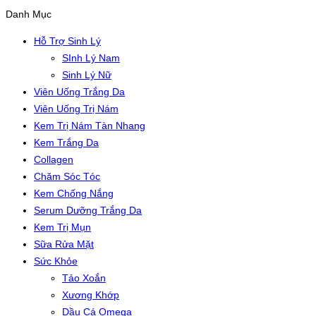
Danh Mục
Hỗ Trợ Sinh Lý
SInh Lý Nam
Sinh Lý Nữ
Viên Uống Trắng Da
Viên Uống Trị Nám
Kem Trị Nám Tàn Nhang
Kem Trắng Da
Collagen
Chăm Sóc Tóc
Kem Chống Nắng
Serum Dưỡng Trắng Da
Kem Trị Mụn
Sữa Rửa Mặt
Sức Khỏe
Tảo Xoắn
Xương Khớp
Dầu Cá Omega