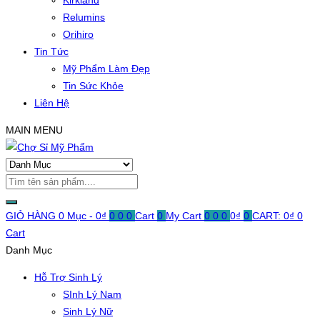
Kirkland
Relumins
Orihiro
Tin Tức
Mỹ Phẩm Làm Đẹp
Tin Sức Khỏe
Liên Hệ
MAIN MENU
GIỎ HÀNG
0 Mục -
0
₫
0
0
0
Cart
0
My Cart
0
0
0
0
₫
0
CART:
0
₫
0
Cart
Danh Mục
Hỗ Trợ Sinh Lý
SInh Lý Nam
Sinh Lý Nữ