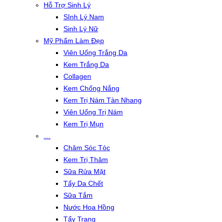
Hỗ Trợ Sinh Lý
SInh Lý Nam
Sinh Lý Nữ
Mỹ Phẩm Làm Đẹp
Viên Uống Trắng Da
Kem Trắng Da
Collagen
Kem Chống Nắng
Kem Trị Nám Tàn Nhang
Viên Uống Trị Nám
Kem Trị Mụn
…
Chăm Sóc Tóc
Kem Trị Thâm
Sữa Rửa Mặt
Tẩy Da Chết
Sữa Tắm
Nước Hoa Hồng
Tẩy Trang