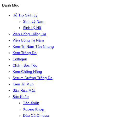
Danh Mục
Hỗ Trợ Sinh Lý
SInh Lý Nam
Sinh Lý Nữ
Viên Uống Trắng Da
Viên Uống Trị Nám
Kem Trị Nám Tàn Nhang
Kem Trắng Da
Collagen
Chăm Sóc Tóc
Kem Chống Nắng
Serum Dưỡng Trắng Da
Kem Trị Mụn
Sữa Rửa Mặt
Sức Khỏe
Tảo Xoắn
Xương Khớp
Dầu Cá Omega