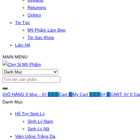
Kirkland
Relumins
Orihiro
Tin Tức
Mỹ Phẩm Làm Đẹp
Tin Sức Khỏe
Liên Hệ
MAIN MENU
GIỎ HÀNG
0 Mục -
0
₫
0
0
0
Cart
0
My Cart
0
0
0
0
₫
0
CART:
0
₫
0
Ca
Danh Mục
Hỗ Trợ Sinh Lý
SInh Lý Nam
Sinh Lý Nữ
Viên Uống Trắng Da