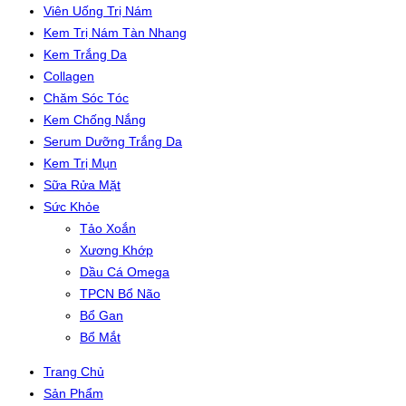
Viên Uống Trị Nám
Kem Trị Nám Tàn Nhang
Kem Trắng Da
Collagen
Chăm Sóc Tóc
Kem Chống Nắng
Serum Dưỡng Trắng Da
Kem Trị Mụn
Sữa Rửa Mặt
Sức Khỏe
Tảo Xoắn
Xương Khớp
Dầu Cá Omega
TPCN Bổ Não
Bổ Gan
Bổ Mắt
Trang Chủ
Sản Phẩm