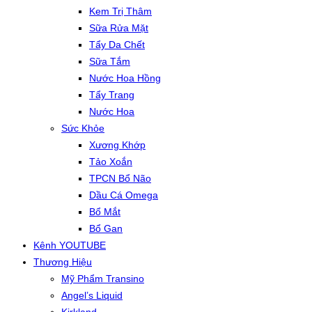
Kem Trị Thâm
Sữa Rửa Mặt
Tẩy Da Chết
Sữa Tắm
Nước Hoa Hồng
Tẩy Trang
Nước Hoa
Sức Khỏe
Xương Khớp
Tảo Xoắn
TPCN Bổ Não
Dầu Cá Omega
Bổ Mắt
Bổ Gan
Kênh YOUTUBE
Thương Hiệu
Mỹ Phẩm Transino
Angel’s Liquid