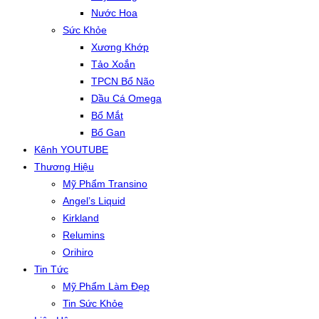
Nước Hoa
Sức Khỏe
Xương Khớp
Tảo Xoắn
TPCN Bổ Não
Dầu Cá Omega
Bổ Mắt
Bổ Gan
Kênh YOUTUBE
Thương Hiệu
Mỹ Phẩm Transino
Angel’s Liquid
Kirkland
Relumins
Orihiro
Tin Tức
Mỹ Phẩm Làm Đẹp
Tin Sức Khỏe