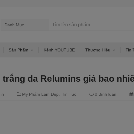
Sản Phẩm
Kênh YOUTUBE
Thương Hiệu
Tin 
 trắng da Relumins giá bao nhi
in
Mỹ Phẩm Làm Đẹp
Tin Tức
0 Bình luận
Đọc tiếp