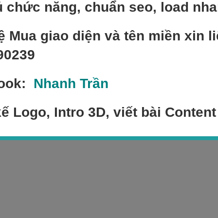
 chức năng, chuẩn seo, load nh
ệ Mua giao diện và tên miền xin li
90239
ook:
Nhanh Trần
kế Logo, Intro 3D, viết bài Content