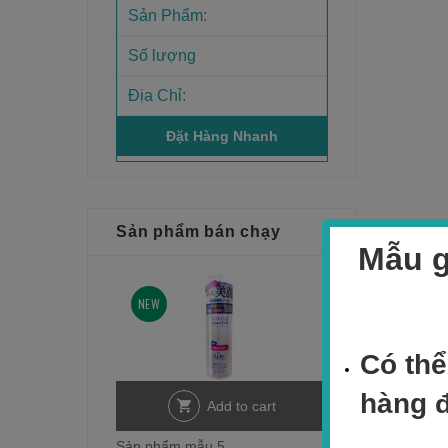
Sản phẩm bán chạy
Mẫu g
NEW
Có thể
hàng 
Add to cart
Sản phẩm mẫu 5