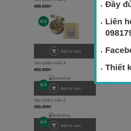
Đầy đủ
400,000
₫
Liên h
NEW
09817
Faceb
Add to cart
Sản phẩm mẫu 4
Thiết 
400,000
₫
NEW
Add to cart
Sản phẩm mẫu 2
350,000
₫
NEW
Add to cart