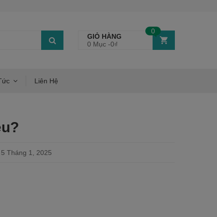
0
GIỎ HÀNG
0 Mục -
0
₫
Tức
Liên Hệ
êu?
5 Tháng 1, 2025