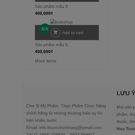
Sản phẩm mẫu 3
400,000
₫
NEW
Add to cart
Sản phẩm mẫu 6
400,000
₫
More items
LƯU 
Chợ Sỉ Mỹ Phẩm, Thực Phẩm Chức Năng
Mọi sản p
chính hãng từ những thương hiệu uy tín
phẩm, th
trên nhiều nước.
thuốc, kh
Email: info.thuocchinhhang@gmail.com
Hoa Tuoi
ZALO: 0966.209920 – 0933.959911