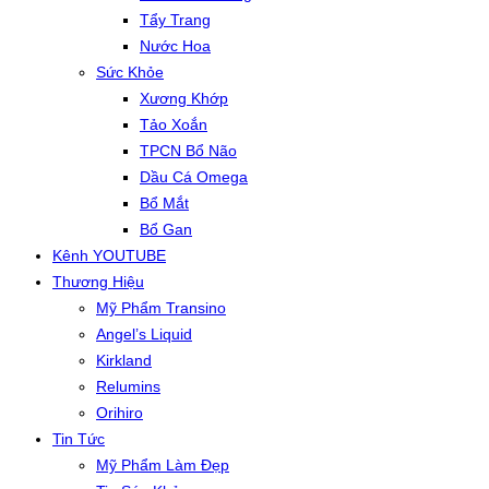
Tẩy Trang
Nước Hoa
Sức Khỏe
Xương Khớp
Tảo Xoắn
TPCN Bổ Não
Dầu Cá Omega
Bổ Mắt
Bổ Gan
Kênh YOUTUBE
Thương Hiệu
Mỹ Phẩm Transino
Angel’s Liquid
Kirkland
Relumins
Orihiro
Tin Tức
Mỹ Phẩm Làm Đẹp