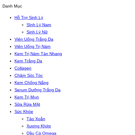
Danh Mục
Hỗ Trợ Sinh Lý
SInh Lý Nam
Sinh Lý Nữ
Viên Uống Trắng Da
Viên Uống Trị Nám
Kem Trị Nám Tàn Nhang
Kem Trắng Da
Collagen
Chăm Sóc Tóc
Kem Chống Nắng
Serum Dưỡng Trắng Da
Kem Trị Mụn
Sữa Rửa Mặt
Sức Khỏe
Tảo Xoắn
Xương Khớp
Dầu Cá Omega