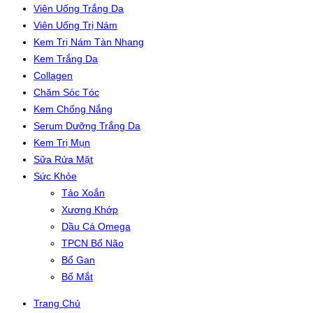
Viên Uống Trắng Da
Viên Uống Trị Nám
Kem Trị Nám Tàn Nhang
Kem Trắng Da
Collagen
Chăm Sóc Tóc
Kem Chống Nắng
Serum Dưỡng Trắng Da
Kem Trị Mụn
Sữa Rửa Mặt
Sức Khỏe
Tảo Xoắn
Xương Khớp
Dầu Cá Omega
TPCN Bổ Não
Bổ Gan
Bổ Mắt
Trang Chủ