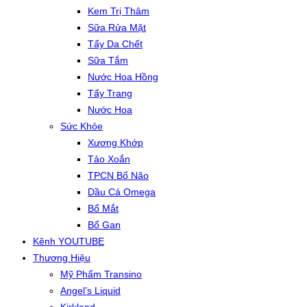
Kem Trị Thâm
Sữa Rửa Mặt
Tẩy Da Chết
Sữa Tắm
Nước Hoa Hồng
Tẩy Trang
Nước Hoa
Sức Khỏe
Xương Khớp
Tảo Xoắn
TPCN Bổ Não
Dầu Cá Omega
Bổ Mắt
Bổ Gan
Kênh YOUTUBE
Thương Hiệu
Mỹ Phẩm Transino
Angel’s Liquid