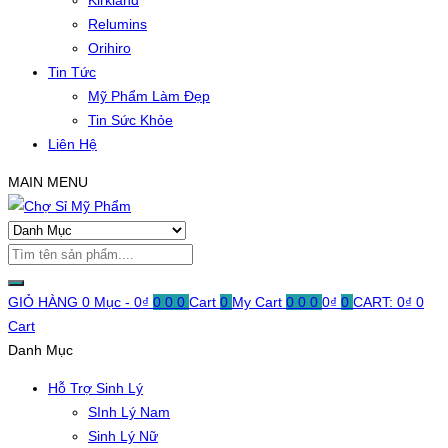
Kirkland
Relumins
Orihiro
Tin Tức
Mỹ Phẩm Làm Đẹp
Tin Sức Khỏe
Liên Hệ
MAIN MENU
GIỎ HÀNG
0 Mục -
0
₫
0
0
0
Cart
0
My Cart
0
0
0
0
₫
0
CART:
0
₫
0
Cart
Danh Mục
Hỗ Trợ Sinh Lý
SInh Lý Nam
Sinh Lý Nữ