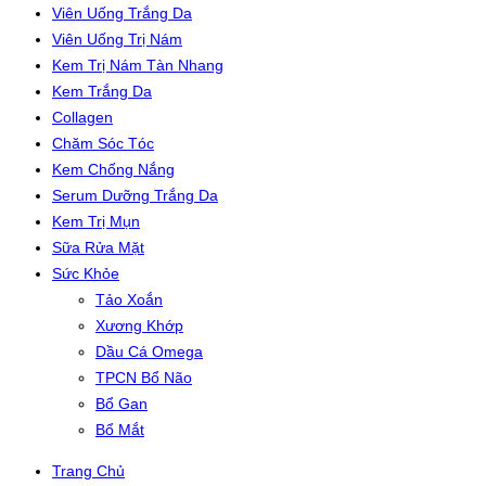
Viên Uống Trắng Da
Viên Uống Trị Nám
Kem Trị Nám Tàn Nhang
Kem Trắng Da
Collagen
Chăm Sóc Tóc
Kem Chống Nắng
Serum Dưỡng Trắng Da
Kem Trị Mụn
Sữa Rửa Mặt
Sức Khỏe
Tảo Xoắn
Xương Khớp
Dầu Cá Omega
TPCN Bổ Não
Bổ Gan
Bổ Mắt
Trang Chủ