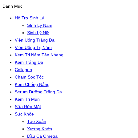
Danh Mục
Hỗ Trợ Sinh Lý
SInh Lý Nam
Sinh Lý Nữ
Viên Uống Trắng Da
Viên Uống Trị Nám
Kem Trị Nám Tàn Nhang
Kem Trắng Da
Collagen
Chăm Sóc Tóc
Kem Chống Nắng
Serum Dưỡng Trắng Da
Kem Trị Mụn
Sữa Rửa Mặt
Sức Khỏe
Tảo Xoắn
Xương Khớp
Dầu Cá Omega