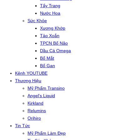
Tẩy Trang
Nước Hoa
Sức Khỏe
Xương Khớp
Tảo Xoắn
TPCN Bổ Não
Dầu Cá Omega
Bổ Mắt
Bổ Gan
Kênh YOUTUBE
Thương Hiệu
Mỹ Phẩm Transino
Angel’s Liquid
Kirkland
Relumins
Orihiro
Tin Tức
Mỹ Phẩm Làm Đẹp