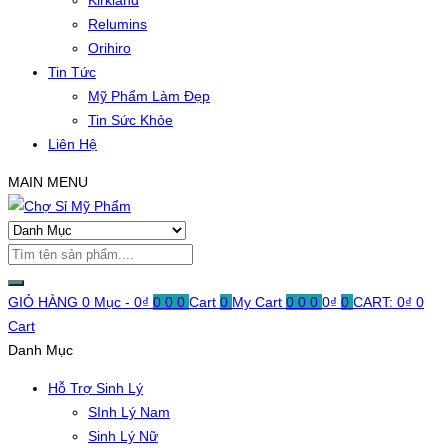
Kirkland
Relumins
Orihiro
Tin Tức
Mỹ Phẩm Làm Đẹp
Tin Sức Khỏe
Liên Hệ
MAIN MENU
GIỎ HÀNG
0 Mục -
0
₫
0
0
0
Cart
0
My Cart
0
0
0
0
₫
0
CART:
0
₫
0
Cart
Danh Mục
Hỗ Trợ Sinh Lý
SInh Lý Nam
Sinh Lý Nữ