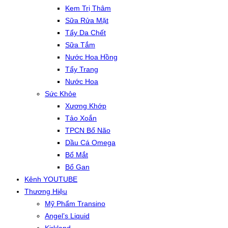
Kem Trị Thâm
Sữa Rửa Mặt
Tẩy Da Chết
Sữa Tắm
Nước Hoa Hồng
Tẩy Trang
Nước Hoa
Sức Khỏe
Xương Khớp
Tảo Xoắn
TPCN Bổ Não
Dầu Cá Omega
Bổ Mắt
Bổ Gan
Kênh YOUTUBE
Thương Hiệu
Mỹ Phẩm Transino
Angel’s Liquid