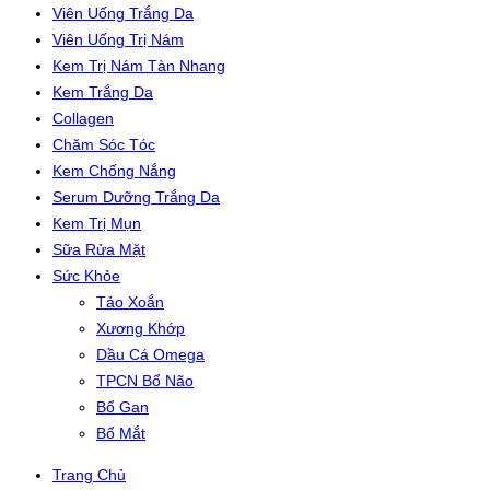
Viên Uống Trắng Da
Viên Uống Trị Nám
Kem Trị Nám Tàn Nhang
Kem Trắng Da
Collagen
Chăm Sóc Tóc
Kem Chống Nắng
Serum Dưỡng Trắng Da
Kem Trị Mụn
Sữa Rửa Mặt
Sức Khỏe
Tảo Xoắn
Xương Khớp
Dầu Cá Omega
TPCN Bổ Não
Bổ Gan
Bổ Mắt
Trang Chủ