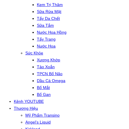
Kem Trị Thâm
Sữa Rửa Mặt
Tẩy Da Chết
Sữa Tắm
Nước Hoa Hồng
Tẩy Trang
Nước Hoa
Sức Khỏe
Xương Khớp
Tảo Xoắn
TPCN Bổ Não
Dầu Cá Omega
Bổ Mắt
Bổ Gan
Kênh YOUTUBE
Thương Hiệu
Mỹ Phẩm Transino
Angel’s Liquid