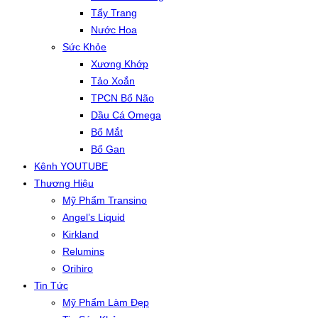
Tẩy Trang
Nước Hoa
Sức Khỏe
Xương Khớp
Tảo Xoắn
TPCN Bổ Não
Dầu Cá Omega
Bổ Mắt
Bổ Gan
Kênh YOUTUBE
Thương Hiệu
Mỹ Phẩm Transino
Angel’s Liquid
Kirkland
Relumins
Orihiro
Tin Tức
Mỹ Phẩm Làm Đẹp