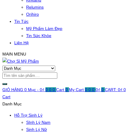
Kirkland
Relumins
Orihiro
Tin Tức
Mỹ Phẩm Làm Đẹp
Tin Sức Khỏe
Liên Hệ
MAIN MENU
GIỎ HÀNG
0 Mục -
0
₫
0
0
0
Cart
0
My Cart
0
0
0
0
₫
0
CART:
0
₫
0
Cart
Danh Mục
Hỗ Trợ Sinh Lý
SInh Lý Nam
Sinh Lý Nữ