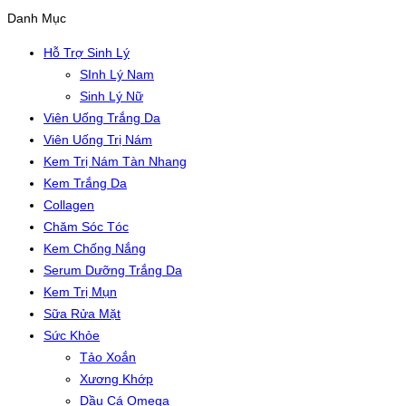
Danh Mục
Hỗ Trợ Sinh Lý
SInh Lý Nam
Sinh Lý Nữ
Viên Uống Trắng Da
Viên Uống Trị Nám
Kem Trị Nám Tàn Nhang
Kem Trắng Da
Collagen
Chăm Sóc Tóc
Kem Chống Nắng
Serum Dưỡng Trắng Da
Kem Trị Mụn
Sữa Rửa Mặt
Sức Khỏe
Tảo Xoắn
Xương Khớp
Dầu Cá Omega