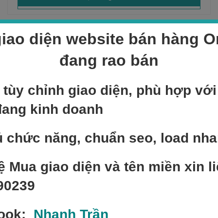
iao diện website bán hàng On
Sản phẩm bán chạy
đang rao bán
NEW
Add to cart
 tùy chỉnh giao diện, phù hợp vớ
Sản phẩm mẫu 3
đang kinh doanh
400,000
₫
 chức năng, chuẩn seo, load nh
NEW
Add to cart
Sản phẩm mẫu 6
ệ Mua giao diện và tên miền xin li
400,000
₫
90239
NEW
Add to cart
ook:
Nhanh Trần