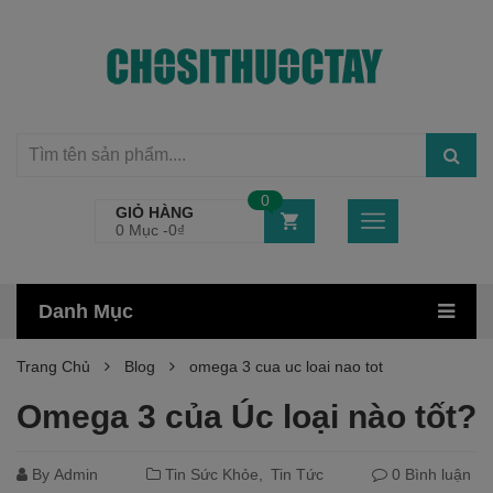
0
GIỎ HÀNG
0 Mục -
0
₫
Danh Mục
Trang Chủ
Blog
omega 3 cua uc loai nao tot
Omega 3 của Úc loại nào tốt?
By
Admin
Tin Sức Khỏe
Tin Tức
0 Bình luận