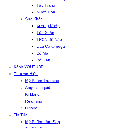
Tẩy Trang
Nước Hoa
Sức Khỏe
Xương Khớp
Tảo Xoắn
TPCN Bổ Não
Dầu Cá Omega
Bổ Mắt
Bổ Gan
Kênh YOUTUBE
Thương Hiệu
Mỹ Phẩm Transino
Angel’s Liquid
Kirkland
Relumins
Orihiro
Tin Tức
Mỹ Phẩm Làm Đẹp