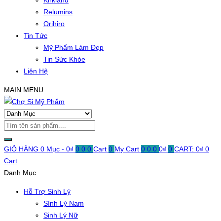
Kirkland
Relumins
Orihiro
Tin Tức
Mỹ Phẩm Làm Đẹp
Tin Sức Khỏe
Liên Hệ
MAIN MENU
GIỎ HÀNG
0 Mục -
0
₫
0
0
0
Cart
0
My Cart
0
0
0
0
₫
0
CART:
0
₫
0
Cart
Danh Mục
Hỗ Trợ Sinh Lý
SInh Lý Nam
Sinh Lý Nữ