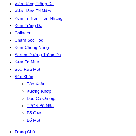
Viên Uống Trắng Da
Viên Uống Trị Nám
Kem Trị Nám Tàn Nhang
Kem Trắng Da
Collagen
Chăm Sóc Tóc
Kem Chống Nắng
Serum Dưỡng Trắng Da
Kem Trị Mụn
Sữa Rửa Mặt
Sức Khỏe
Tảo Xoắn
Xương Khớp
Dầu Cá Omega
TPCN Bổ Não
Bổ Gan
Bổ Mắt
Trang Chủ