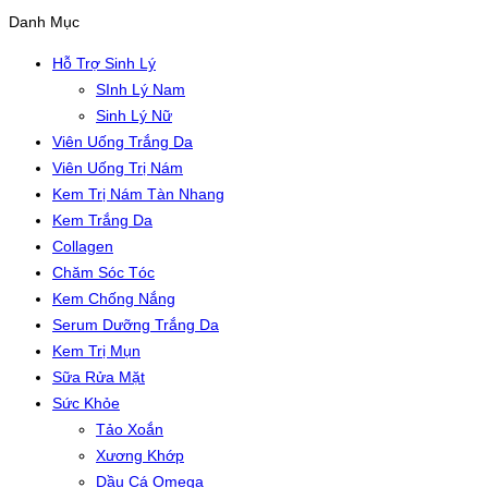
Danh Mục
Hỗ Trợ Sinh Lý
SInh Lý Nam
Sinh Lý Nữ
Viên Uống Trắng Da
Viên Uống Trị Nám
Kem Trị Nám Tàn Nhang
Kem Trắng Da
Collagen
Chăm Sóc Tóc
Kem Chống Nắng
Serum Dưỡng Trắng Da
Kem Trị Mụn
Sữa Rửa Mặt
Sức Khỏe
Tảo Xoắn
Xương Khớp
Dầu Cá Omega