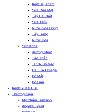
Kem Trị Thâm
Sữa Rửa Mặt
Tẩy Da Chết
Sữa Tắm
Nước Hoa Hồng
Tẩy Trang
Nước Hoa
Sức Khỏe
Xương Khớp
Tảo Xoắn
TPCN Bổ Não
Dầu Cá Omega
Bổ Mắt
Bổ Gan
Kênh YOUTUBE
Thương Hiệu
Mỹ Phẩm Transino
Angel’s Liquid