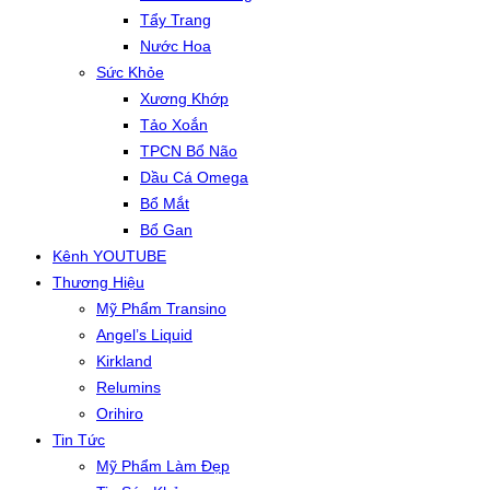
Tẩy Trang
Nước Hoa
Sức Khỏe
Xương Khớp
Tảo Xoắn
TPCN Bổ Não
Dầu Cá Omega
Bổ Mắt
Bổ Gan
Kênh YOUTUBE
Thương Hiệu
Mỹ Phẩm Transino
Angel’s Liquid
Kirkland
Relumins
Orihiro
Tin Tức
Mỹ Phẩm Làm Đẹp