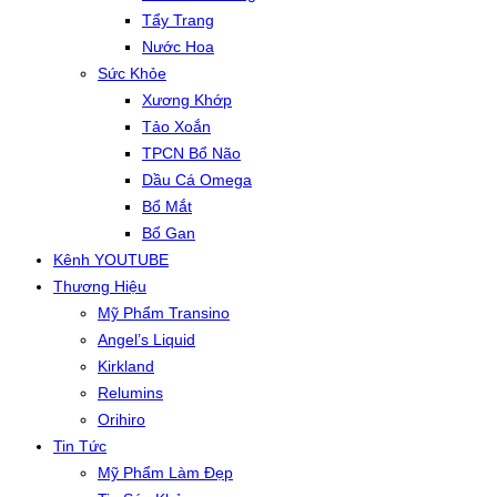
Tẩy Trang
Nước Hoa
Sức Khỏe
Xương Khớp
Tảo Xoắn
TPCN Bổ Não
Dầu Cá Omega
Bổ Mắt
Bổ Gan
Kênh YOUTUBE
Thương Hiệu
Mỹ Phẩm Transino
Angel’s Liquid
Kirkland
Relumins
Orihiro
Tin Tức
Mỹ Phẩm Làm Đẹp