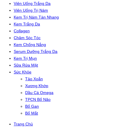
Viên Uống Trắng Da
Viên Uống Trị Nám
Kem Trị Nám Tàn Nhang
Kem Trắng Da
Collagen
Chăm Sóc Tóc
Kem Chống Nắng
Serum Dưỡng Trắng Da
Kem Trị Mụn
Sữa Rửa Mặt
Sức Khỏe
Tảo Xoắn
Xương Khớp
Dầu Cá Omega
TPCN Bổ Não
Bổ Gan
Bổ Mắt
Trang Chủ