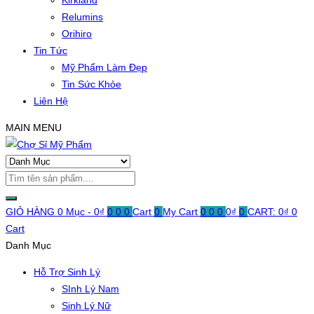
Kirkland
Relumins
Orihiro
Tin Tức
Mỹ Phẩm Làm Đẹp
Tin Sức Khỏe
Liên Hệ
MAIN MENU
GIỎ HÀNG
0 Mục -
0
₫
0
0
0
Cart
0
My Cart
0
0
0
0
₫
0
CART:
0
₫
0
Cart
Danh Mục
Hỗ Trợ Sinh Lý
SInh Lý Nam
Sinh Lý Nữ