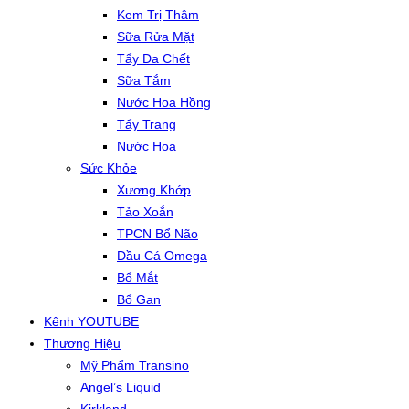
Kem Trị Thâm
Sữa Rửa Mặt
Tẩy Da Chết
Sữa Tắm
Nước Hoa Hồng
Tẩy Trang
Nước Hoa
Sức Khỏe
Xương Khớp
Tảo Xoắn
TPCN Bổ Não
Dầu Cá Omega
Bổ Mắt
Bổ Gan
Kênh YOUTUBE
Thương Hiệu
Mỹ Phẩm Transino
Angel’s Liquid