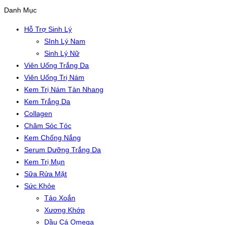
Danh Mục
Hỗ Trợ Sinh Lý
SInh Lý Nam
Sinh Lý Nữ
Viên Uống Trắng Da
Viên Uống Trị Nám
Kem Trị Nám Tàn Nhang
Kem Trắng Da
Collagen
Chăm Sóc Tóc
Kem Chống Nắng
Serum Dưỡng Trắng Da
Kem Trị Mụn
Sữa Rửa Mặt
Sức Khỏe
Tảo Xoắn
Xương Khớp
Dầu Cá Omega