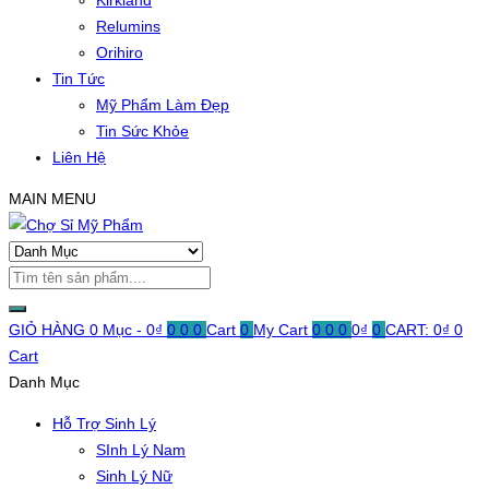
Kirkland
Relumins
Orihiro
Tin Tức
Mỹ Phẩm Làm Đẹp
Tin Sức Khỏe
Liên Hệ
MAIN MENU
GIỎ HÀNG
0 Mục -
0
₫
0
0
0
Cart
0
My Cart
0
0
0
0
₫
0
CART:
0
₫
0
Cart
Danh Mục
Hỗ Trợ Sinh Lý
SInh Lý Nam
Sinh Lý Nữ