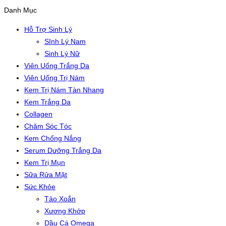
Danh Mục
Hỗ Trợ Sinh Lý
SInh Lý Nam
Sinh Lý Nữ
Viên Uống Trắng Da
Viên Uống Trị Nám
Kem Trị Nám Tàn Nhang
Kem Trắng Da
Collagen
Chăm Sóc Tóc
Kem Chống Nắng
Serum Dưỡng Trắng Da
Kem Trị Mụn
Sữa Rửa Mặt
Sức Khỏe
Tảo Xoắn
Xương Khớp
Dầu Cá Omega