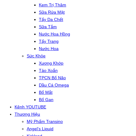
Kem Trị Thâm
Sữa Rửa Mặt
Tẩy Da Chết
Sữa Tắm
Nước Hoa Hồng
Tẩy Trang
Nước Hoa
Sức Khỏe
Xương Khớp
Tảo Xoắn
TPCN Bổ Não
Dầu Cá Omega
Bổ Mắt
Bổ Gan
Kênh YOUTUBE
Thương Hiệu
Mỹ Phẩm Transino
Angel’s Liquid