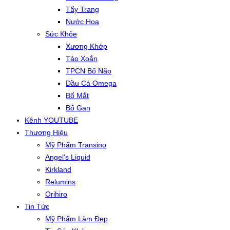
Tẩy Trang
Nước Hoa
Sức Khỏe
Xương Khớp
Tảo Xoắn
TPCN Bổ Não
Dầu Cá Omega
Bổ Mắt
Bổ Gan
Kênh YOUTUBE
Thương Hiệu
Mỹ Phẩm Transino
Angel’s Liquid
Kirkland
Relumins
Orihiro
Tin Tức
Mỹ Phẩm Làm Đẹp