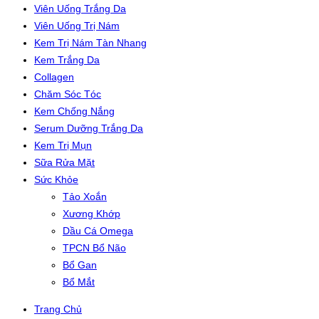
Viên Uống Trắng Da
Viên Uống Trị Nám
Kem Trị Nám Tàn Nhang
Kem Trắng Da
Collagen
Chăm Sóc Tóc
Kem Chống Nắng
Serum Dưỡng Trắng Da
Kem Trị Mụn
Sữa Rửa Mặt
Sức Khỏe
Tảo Xoắn
Xương Khớp
Dầu Cá Omega
TPCN Bổ Não
Bổ Gan
Bổ Mắt
Trang Chủ